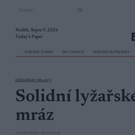
Přeskočit
Vyhledávání
na
obsah
Neděle, Srpen 9, 2026
Today's Paper
PLACENÉ ČLÁNKY
SKI CLASSICS
UDÁLOSTI A VÝSLEDKY
BĚŽKAŘSKÉ OBLASTI
Solidní lyžařsk
mráz
• 22.02.2018
AUTOR BEZKY