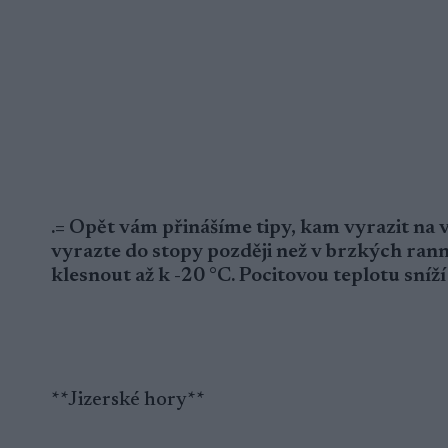
.= Opět vám přinášíme tipy, kam vyrazit na v
vyrazte do stopy později než v brzkých ran
klesnout až k -20 °C. Pocitovou teplotu sníží
**Jizerské hory**