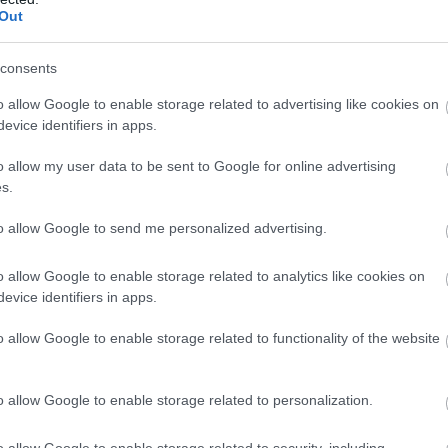
Out
tnou na Šerlich znovu ve čtvrtek. Na hřebenech je v
 na otevřených místech stopy zaváté. Kompletní úpra
consents
 v pátek. V Orlickém Záhoří bude upraven i osvět
 louce za Národním domem, kde je nástup do stop,
o allow Google to enable storage related to advertising like cookies on
ě na klasiku. Jakmile se ale vjede do lesa, sněhu je 
evice identifiers in apps.
o allow my user data to be sent to Google for online advertising
s.
e.info/bezecketrate/
to allow Google to send me personalized advertising.
553569487_617e9c9e2a.jpg *]
o allow Google to enable storage related to analytics like cookies on
evice identifiers in apps.
o allow Google to enable storage related to functionality of the website
our Jelyman, takže pokud nebudete závodit, tak ra
o allow Google to enable storage related to personalization.
o allow Google to enable storage related to security, including