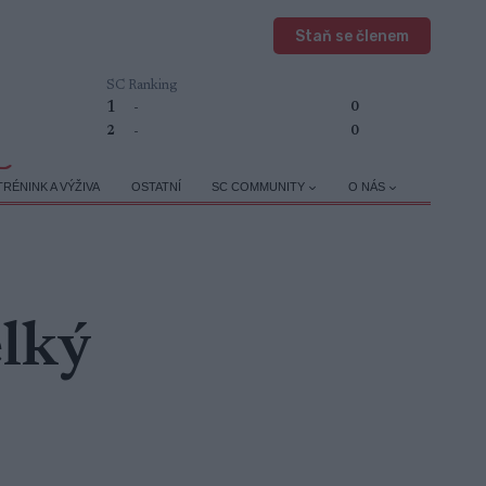
Staň se členem
SC Ranking
1
-
0
2
-
0
TRÉNINK A VÝŽIVA
OSTATNÍ
SC COMMUNITY
O NÁS
elký