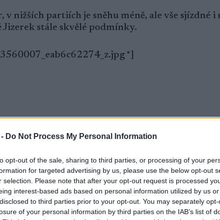
 v nižších partiích je sněhu méně, ale vše sjízdné i 
ě Jizerek stále skvělé podmínky.
553560007_eab6c62274_z.jpg *]
t malý okruh z Bedřichova (Bedřichov – Nová louk
ž – Nová Louka – Bedřichov) a jižní část magistrál
 -
Do Not Process My Personal Information
 hora).
to opt-out of the sale, sharing to third parties, or processing of your per
formation for targeted advertising by us, please use the below opt-out s
r selection. Please note that after your opt-out request is processed y
ky – upravíme v noci z pátku na sobotu.
eing interest-based ads based on personal information utilized by us or
disclosed to third parties prior to your opt-out. You may separately opt-
9529153365_3273645d08.jpg *]
losure of your personal information by third parties on the IAB’s list of