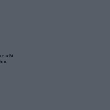
 radši
ohou