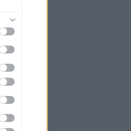
ítr o
va stop z
lený
 je třeba
více a
dši