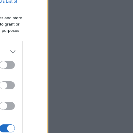
B’s List of
er and store
to grant or
ed purposes
upraveny v