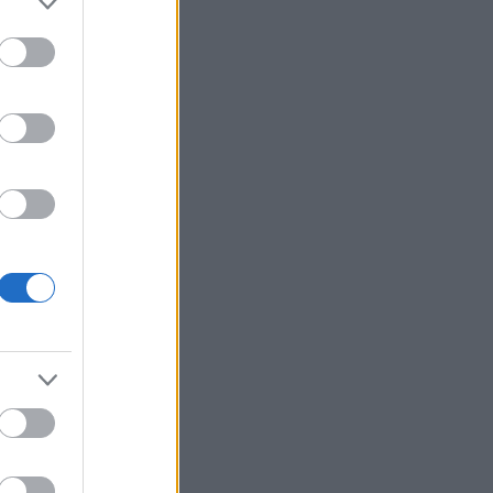
eré úseky
se
a při
 Na lyžích
la
/ hod a
žitost
než u