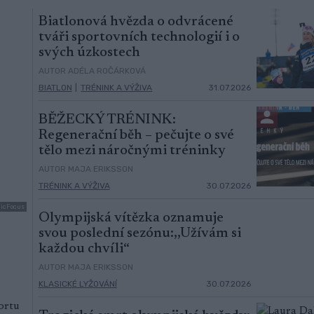
Biatlonová hvězda o odvrácené
tváři sportovních technologií i o
svých úzkostech
AUTOR ADÉLA ROČÁRKOVÁ
BIATLON
|
TRÉNINK A VÝŽIVA
31.07.2026
BĚŽECKÝ TRÉNINK:
Regenerační běh – pečujte o své
tělo mezi náročnými tréninky
AUTOR MAJA ERIKSSON
TRÉNINK A VÝŽIVA
30.07.2026
dicFocus
Olympijská vítězka oznamuje
svou poslední sezónu:,,Užívám si
každou chvíli“
AUTOR MAJA ERIKSSON
KLASICKÉ LYŽOVÁNÍ
30.07.2026
ortu