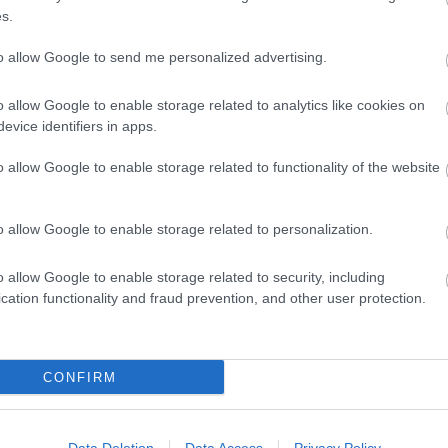
elou trasu z Čech k moři absolvovali na kolečkových
s.
su absolvoval od pramene Nisy z Nové Vsi u Jablon
to allow Google to send me personalized advertising.
 kteří podpořili tuto expedici:
o allow Google to enable storage related to analytics like cookies on
COM pro ČR – věnovala lyže SKIKE V07 SILVER
evice identifiers in apps.
lder 38
o allow Google to enable storage related to functionality of the website
o allow Google to enable storage related to personalization.
o allow Google to enable storage related to security, including
cation functionality and fraud prevention, and other user protection.
ho newsletteru
CONFIRM