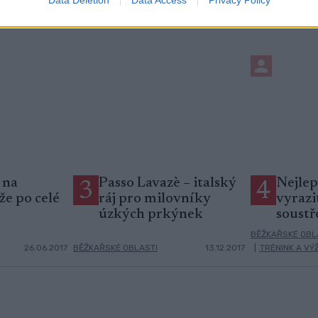
Data Deletion
Data Access
Privacy Policy
 na
Passo Lavazè – italský
Nejlep
3
4
že po celé
ráj pro milovníky
vyrazi
úzkých prkýnek
soustř
BĚŽKAŘSKÉ OBL
26.06.2017
BĚŽKAŘSKÉ OBLASTI
13.12.2017
|
TRÉNINK A VÝ