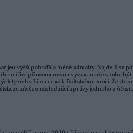
 jen vyšší pohodlí a méně námahy. Najde-li se pá
ho náčiní přinesou novou výzvu, může z toho být 
ých lyžích z Liberce až k Baltskému moři. Že šlo s
čísla ze závěru následující zprávy jednoho z účast
li v pondělí 2. srpna 2010 v Liberci na cyklostezc