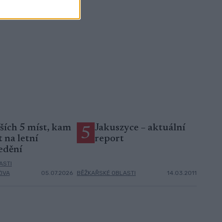
ších 5 míst, kam
Jakuszyce – aktuální
5
t na letní
report
edění
ASTI
ŽIVA
05.07.2026
BĚŽKAŘSKÉ OBLASTI
14.03.2011