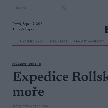
Přeskočit
Vyhledávání
na
obsah
Pátek, Srpen 7, 2026
Today's Paper
PLACENÉ ČLÁNKY
SKI CLASSICS
UDÁLOSTI A VÝSLEDKY
BĚŽKAŘSKÉ OBLASTI
Expedice Rollsk
moře
• 27.08.2010
AUTOR BEZKY