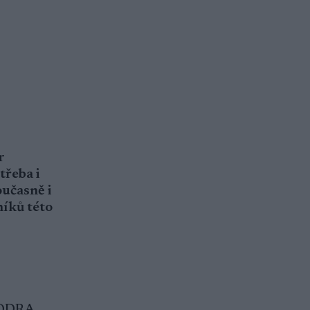
r
třeba i
oučasně i
níků této
e ODRA-