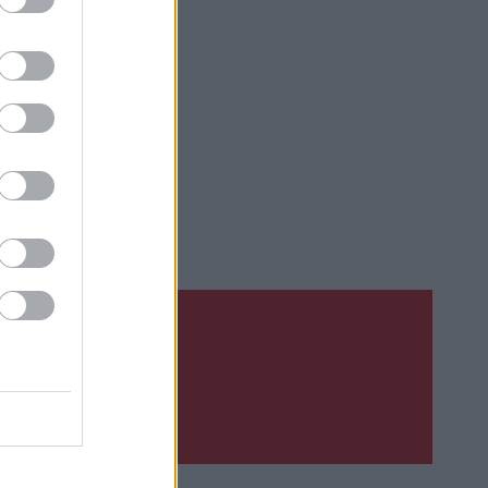
 lyžích, a
ce.
Upsat