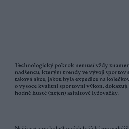
Technologický pokrok nemusí vždy znamenat
nadšenců, kterým trendy ve vývoji sportovní
taková akce, jakou byla expedice na kolečkov
o vysoce kvalitní sportovní výkon, dokazují 
hodně husté (nejen) asfaltové lyžovačky.
Naši cestu na kolečkových lyžích jsme zaháji