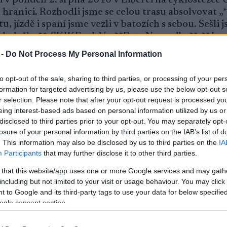
ranici. Rozhodli jsme se celou trasu absolvovat 
, jízdě i spaní jsme vezli v batozích s sebou. Sešli 
 kolečky**, SKIKE a JoVe: **Petr Nesvadba**, **Jos
 nám v Görlitzu připojili dva kamarádi z Jablonce na
 -
Do Not Process My Personal Information
 Optimální hmotnost batohu na zádech do 8 kg umo
g už vznikaly problémy, proto jsme se nakonec vzdal
to opt-out of the sale, sharing to third parties, or processing of your per
formation for targeted advertising by us, please use the below opt-out s
r selection. Please note that after your opt-out request is processed y
eing interest-based ads based on personal information utilized by us or
me měli občasné problémy se zdoláváním dlažby a „
disclosed to third parties prior to your opt-out. You may separately opt-
ětovaných a písčitých cestách, ale i s těmito prob
losure of your personal information by third parties on the IAB’s list of
y nás zdržel silný liják, jsme ujeli pouze 76 km.
. This information may also be disclosed by us to third parties on the
IA
Participants
that may further disclose it to other third parties.
dčí bezproblémová jízda po celou dobu cesty. Za 5
 that this website/app uses one or more Google services and may gath
e (1 lyže SKIKE, 1x lyže JOVE), 1 x zlomená hůl, P.
including but not limited to your visit or usage behaviour. You may click 
o 450 km došlo k zadření jednoho z nich.
 to Google and its third-party tags to use your data for below specifi
ogle consent section.
ích se jednoznačně potvrdilo, že na kolečkových lyž