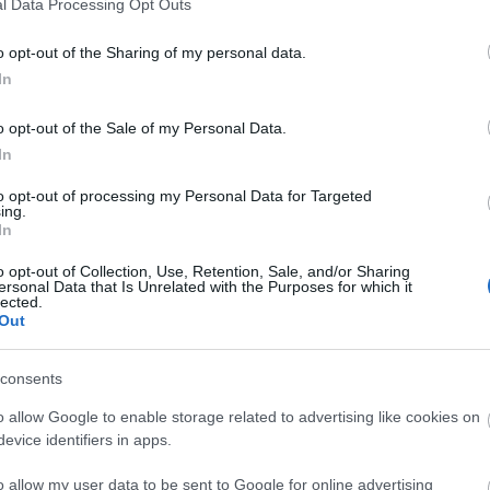
l Data Processing Opt Outs
lou trasu k moři bez jejich sundání, zatímco někt
u nelze jezdit. Při sjezdech, kterých je minimum, 
o opt-out of the Sharing of my personal data.
KE jsem měl navíc vybavené originálními blatníčky 
In
 jsem měl uvnitř prakticky suché.
čkových lyží vyznívá toto kritérium lépe pro brusle.
o opt-out of the Sale of my Personal Data.
měrnou 17 km rychlostí, zatímco na bruslích to by
In
rychlost na kolečkových lyžích byla téměř 14 km 
 hodin a najeli jsme 506 km. Subjektivně celou zále
to opt-out of processing my Personal Data for Targeted
ing.
 že úsilí, které museli oni vyvinout je o 1/3 nižší 
In
 kolečky.
o opt-out of Collection, Use, Retention, Sale, and/or Sharing
ersonal Data that Is Unrelated with the Purposes for which it
lected.
*
Out
consents
o allow Google to enable storage related to advertising like cookies on
km
evice identifiers in apps.
o allow my user data to be sent to Google for online advertising