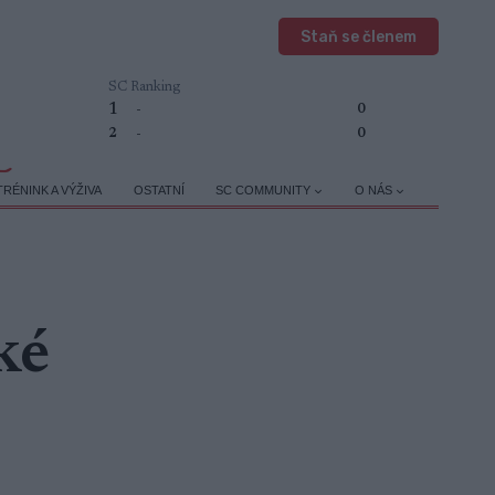
Staň se členem
SC Ranking
1
-
0
2
-
0
TRÉNINK A VÝŽIVA
OSTATNÍ
SC COMMUNITY
O NÁS
ké