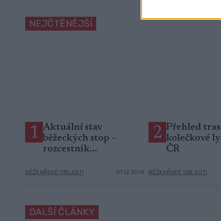
NEJČTĚNĚJŠÍ
Aktuální stav
Přehled tras
1
2
běžeckých stop –
kolečkové ly
rozcestník...
ČR
BĚŽKAŘSKÉ OBLASTI
01.12.2014
BĚŽKAŘSKÉ OBLASTI
DALŠÍ ČLÁNKY