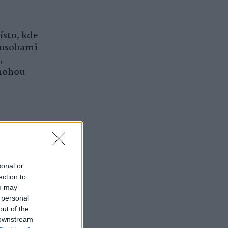
ísto, kde
 osobami
,
 mohou
sonal or
ection to
ou may
 personal
out of the
 downstream