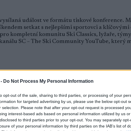
 vysílaná událost ve formátu tiskové konference. M
kendem setkat s nejlepšími sportovci a klíčovými
 pro kompletní komunitu Ski Classics, lyžaře, týmy
a kanálu SC – The Ski Community YouTube, který
 -
Do Not Process My Personal Information
s

to opt-out of the sale, sharing to third parties, or processing of your per
formation for targeted advertising by us, please use the below opt-out s
r selection. Please note that after your opt-out request is processed y
eing interest-based ads based on personal information utilized by us or
disclosed to third parties prior to your opt-out. You may separately opt-
losure of your personal information by third parties on the IAB’s list of