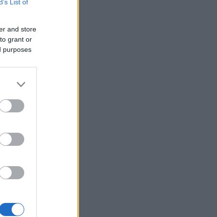
B’s List of
er and store
to grant or
ed purposes
ta ITT