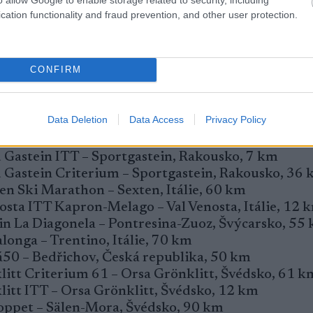
cation functionality and fraud prevention, and other user protection.
he Ski Community na YouTube
, abyste získali nejno
CONFIRM
4/2025)
Data Deletion
Data Access
Privacy Policy
 Gastein ITT – Sportgastein, Rakousko, 7 km
d Gastein Criterium – Sportgastein, Rakousko, 36
en Ski Marathon – Sexten, Itálie, 60 km
osta ITT Kapron-Melago – Val Venosta, Itálie, 12 
in La Diagonela – Pontresina-Zuoz, Švýcarsko, 55
longa – Trentino, Itálie, 70 km
á50 – Bedřichov, Česká republika, 50 km
itt Criterium 61 – Orsa Grönklitt, Švédsko, 61 k
itt ITT – Orsa Grönklitt, Švédsko, 12 km
loppet – Sälen-Mora, Švédsko, 90 km