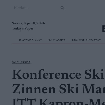
Přeskočit
Vyhledávání
na
obsah
Sobota, Srpen 8, 2026
Today's Paper
PLACENÉ ČLÁNKY
SKI CLASSICS
UDÁLOSTI A VÝSLEDKY
SKI CLASSICS
Konference Ski 
Zinnen Ski Mar
ITT Kapron-Me