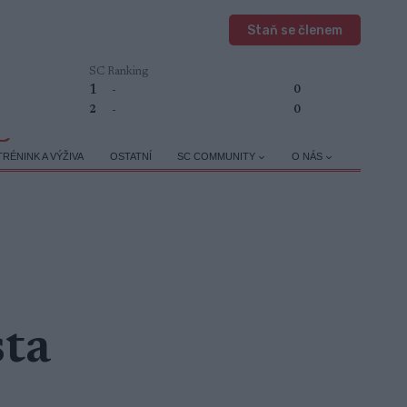
Staň se členem
SC Ranking
1
-
0
2
-
0
TRÉNINK A VÝŽIVA
OSTATNÍ
SC COMMUNITY
O NÁS
ta