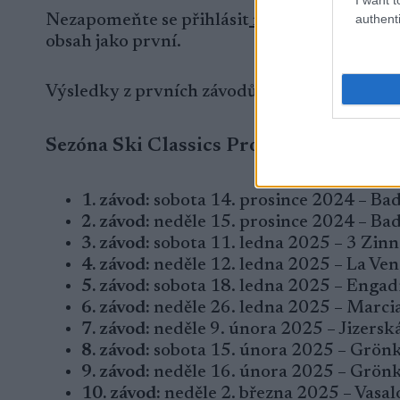
authenti
Nezapomeňte se přihlásit
na SC kanálu – T
obsah jako první.
Výsledky z prvních závodů
najdete zde.
Sezóna Ski Classics Pro Tour XVI (202
1. závod:
sobota 14. prosince 2024 – Bad
2. závod:
neděle 15. prosince 2024 – Ba
3. závod:
sobota 11. ledna 2025 – 3 Zinn
4. závod:
neděle 12. ledna 2025 – La Ven
5. závod:
sobota 18. ledna 2025 – Engad
6. závod:
neděle 26. ledna 2025 – Marcia
7. závod:
neděle 9. února 2025 – Jizersk
8. závod:
sobota 15. února 2025 – Grönkl
9. závod:
neděle 16. února 2025 – Grönkl
10. závod:
neděle 2. března 2025 – Vasa