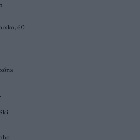
m
orsko, 60
ezóna
.
Ski
noho