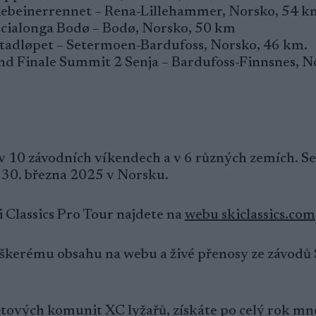
kebeinerrennet – Rena-Lillehammer, Norsko, 54 k
cialonga Bodø – Bodø, Norsko, 50 km
stadløpet – Setermoen-Bardufoss, Norsko, 46 km.
nd Finale Summit 2 Senja – Bardufoss-Finnsnes, N
 v 10 závodních víkendech a v 6 různých zemích. S
 30. března 2025 v Norsku.
i Classics Pro Tour najdete na
webu skiclassics.com
veškerému obsahu na webu a živé přenosy ze závodů 
větových komunit XC lyžařů, získáte po celý rok m