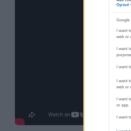
Opted 
Google 
I want t
web or d
I want t
purpose
I want 
I want t
web or d
I want t
or app.
I want t
I want t