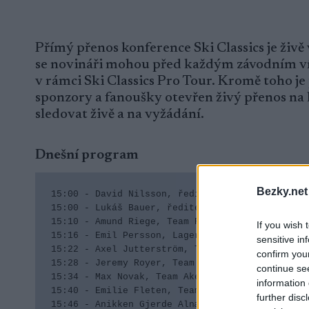
Přímý přenos konference Ski Classics je živě
se novináři mohou před každým závodním ví
v rámci Ski Classics Pro Tour. Kromě toho je
sponzory a fanoušky otevřen živý přenos n
sledovat živě a na vyžádání.
Dnešní program
Bezky.net
15:00 - David Nilsson, ředitel Ski Classics

15:00 - Lukáš Bauer, ředitel závodů Ski Classic
15:10 - Amund Riege, Team Ramudden

If you wish 
15:16 - Emil Persson, Lager 157 Ski Team

sensitive in
15:22 - Axel Jutterström, Team Eksjöhus

confirm you
15:28 - Jeremy Royer, Team Eksjöhus

continue se
15:34 - Max Novak, Team Aker Daehlie

information 
15:40 - Emilie Fleten, Team Ramudden

further disc
15:46 - Anikken Gjerde Alnæs, Team Engcon
