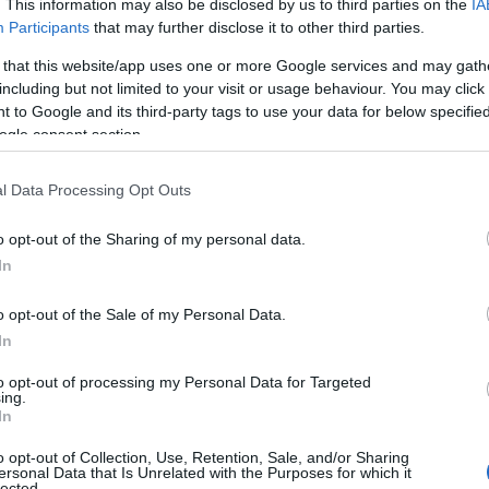
. This information may also be disclosed by us to third parties on the
IA
am

Participants
that may further disclose it to other third parties.
 that this website/app uses one or more Google services and may gath
including but not limited to your visit or usage behaviour. You may click 
 to Google and its third-party tags to use your data for below specifi
Classics – 3 Zinnen Ski Marathon & La Venos
ogle consent section.
l Data Processing Opt Outs
o opt-out of the Sharing of my personal data.
In
o opt-out of the Sale of my Personal Data.
In
to opt-out of processing my Personal Data for Targeted
ing.
In
o opt-out of Collection, Use, Retention, Sale, and/or Sharing
ersonal Data that Is Unrelated with the Purposes for which it
lected.