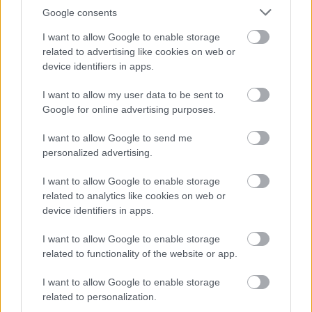
Přijmeme neutrální status? Už jsme se zúčastnili
Google consents
dvou olympiád pod neutrální vlajkou, takže v
I want to allow Google to enable storage
tomto ohledu se nic nezmění. Sportovci myslí v
related to advertising like cookies on web or
první řadě na závody – a teprve potom na
device identifiers in apps.
politiku.“
I want to allow my user data to be sent to
Google for online advertising purposes.
I want to allow Google to send me
personalized advertising.
I want to allow Google to enable storage
related to analytics like cookies on web or
device identifiers in apps.
I want to allow Google to enable storage
related to functionality of the website or app.
I want to allow Google to enable storage
related to personalization.