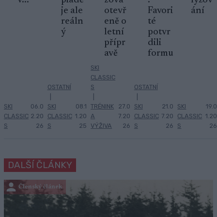
v...
piádě
zová
:
lyžov
je ale
otevř
Favori
ání
reáln
eně o
té
ý
letní
potvr
přípr
dili
avě
formu
SKI
CLASSIC
OSTATNÍ
S
OSTATNÍ
|
|
|
SKI
06.0
SKI
08.1
TRÉNINK
27.0
SKI
21.0
SKI
19.0
CLASSIC
2.20
CLASSIC
1.20
A
7.20
CLASSIC
7.20
CLASSIC
1.20
S
26
S
25
VÝŽIVA
26
S
26
S
26
DALŠÍ ČLÁNKY
Členský článek