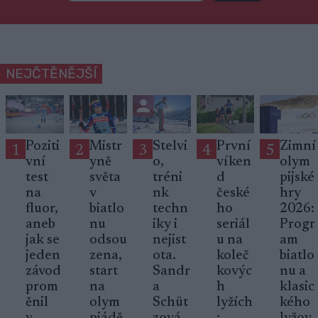
NEJČTĚNĚJŠÍ
Poziti
Mistr
Stelvi
První
Zimní
1
2
3
4
5
vní
yně
o,
víken
olym
test
světa
tréni
d
pijské
na
v
nk
české
hry
fluor,
biatlo
techn
ho
2026:
aneb
nu
iky i
seriál
Progr
jak se
odsou
nejist
u na
am
jeden
zena,
ota.
koleč
biatlo
závod
start
Sandr
kovýc
nu a
prom
na
a
h
klasic
ěnil
olym
Schüt
lyžích
kého