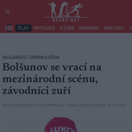
Přeskočit
na
obsah
PLAY
MYPAGES
STORE
RANKING
FANTASY
SKI CLASSICS
|
TRÉNINK A VÝŽIVA
Bolšunov se vrací na
mezinárodní scénu,
závodníci zuří
• 10.02.2025
AUTOR INGEBORG SCHEVE/PŘEKLAD: VENDULA KŘOUSTKOVÁ