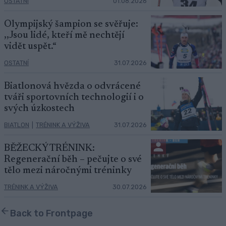
OSTATNÍ
01.08.2026
Olympijský šampion se svěřuje:
,,Jsou lidé, kteří mě nechtějí
vidět uspět.“
OSTATNÍ
31.07.2026
Biatlonová hvězda o odvrácené
tváři sportovních technologií i o
svých úzkostech
BIATLON
|
TRÉNINK A VÝŽIVA
31.07.2026
BĚŽECKÝ TRÉNINK:
Regenerační běh – pečujte o své
tělo mezi náročnými tréninky
TRÉNINK A VÝŽIVA
30.07.2026
Back to Frontpage