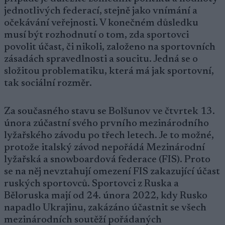
jednotlivých federací, stejně jako vnímání a
očekávání veřejnosti. V konečném důsledku
musí být rozhodnutí o tom, zda sportovci
povolit účast, či nikoli, založeno na sportovních
zásadách spravedlnosti a soucitu. Jedná se o
složitou problematiku, která má jak sportovní,
tak sociální rozměr.
Za současného stavu se Bolšunov ve čtvrtek 13.
února zúčastní svého prvního mezinárodního
lyžařského závodu po třech letech. Je to možné,
protože italský závod nepořádá Mezinárodní
lyžařská a snowboardová federace (FIS). Proto
se na něj nevztahují omezení FIS zakazující účast
ruských sportovců. Sportovci z Ruska a
Běloruska mají od 24. února 2022, kdy Rusko
napadlo Ukrajinu, zakázáno účastnit se všech
mezinárodních soutěží pořádaných