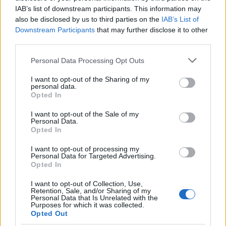
a několik švédských běžců na lyžích pro
IAB’s list of downstream participants. This information may
mistrovství světa v Trondheimu.
also be disclosed by us to third parties on the
IAB’s List of
„Do slavnostního zahájení olympijských her
Downstream Participants
that may further disclose it to other
zbývá už jen rok. Takže je správné, že je třeba se
third parties.
připravit už teď a trénovat na těch nejlepších
Please note that this website/app uses one or more Google
Personal Data Processing Opt Outs
místech, abychom byli nejlepší,“ říká Borodavko
services and may gather and store information including but
pro ruský Sport Djen za Dnjom.
not limited to your visit or usage behaviour. You may click to
I want to opt-out of the Sharing of my
personal data.
grant or deny consent to Google and its third-party tags to
Opted In
use your data for below specified purposes in below Google
„Připravit se na olympiádu za půl sezony je
consent section.
nemožné. Musíte si teď vybudovat kondici, a to
I want to opt-out of the Sale of my
Personal Data.
ve střední nadmořské výšce, tedy ve stejné
Opted In
nadmořské výšce jako na olympiádě.
I want to opt-out of processing my
V rozhovoru pro ruskou televizní stanici Match
Personal Data for Targeted Advertising.
TV Borodavko uvedl, že je optimistou. Věří, že se
Opted In
příští rok budou moci zúčastnit zimních her pod
I want to opt-out of Collection, Use,
neutrální vlajkou, jako tomu bylo na
Retention, Sale, and/or Sharing of my
Personal Data that Is Unrelated with the
olympijských hrách v roce 2022.
Purposes for which it was collected.
„Nálada je pozitivní. Všichni doufají, že se
Opted Out
budeme moci olympijských her zúčastnit.