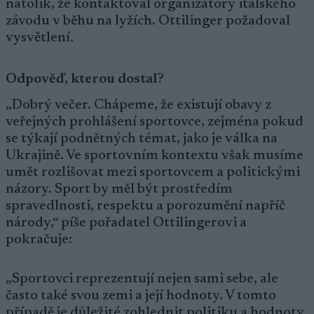
natolik, že kontaktoval organizátory italského
závodu v běhu na lyžích. Ottilinger požadoval
vysvětlení.
Odpověď, kterou dostal?
„Dobrý večer. Chápeme, že existují obavy z
veřejných prohlášení sportovce, zejména pokud
se týkají podnětných témat, jako je válka na
Ukrajině. Ve sportovním kontextu však musíme
umět rozlišovat mezi sportovcem a politickými
názory. Sport by měl být prostředím
spravedlnosti, respektu a porozumění napříč
národy,“ píše pořadatel Ottilingerovi a
pokračuje:
„Sportovci reprezentují nejen sami sebe, ale
často také svou zemi a její hodnoty. V tomto
případě je důležité zohlednit politiku a hodnoty