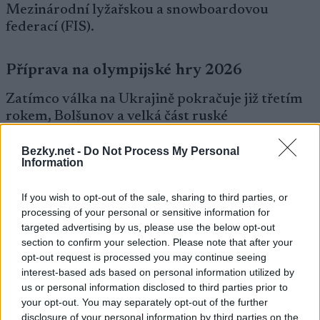
Mezinárodní lyžařskou a snowboardovou
federací (FIS).
Příprava na olympijské hry 2026
Zatímco válka na Ukrajině pokračuje již třetím
rokem, Bolšunov a velká část ruské
reprezentace v běhu na lyžích jsou v Itálii. Mimo
jiné trénují na tratích pro olympijské hry v roce
Bezky.net -
Do Not Process My Personal
Information
2026.
Bolšunovův trenér Jurij Borodavko potvrdil, že
If you wish to opt-out of the sale, sharing to third parties, or
osmadvacetiletý běžec doufá v účast na
processing of your personal or sensitive information for
olympijských hrách příští zimu v Itálii. Proto je
targeted advertising by us, please use the below opt-out
nyní Bolšunov a řada jeho kolegů z národního
section to confirm your selection. Please note that after your
týmu na tréninkovém kempu v Itálii. Trénují na
opt-out request is processed you may continue seeing
olympijských tratích ve Val di Fiemme a v
interest-based ads based on personal information utilized by
horském průsmyku Lavaze. Zde se připravují na
us or personal information disclosed to third parties prior to
your opt-out. You may separately opt-out of the further
mistrovství světa tento týden norští biatlonisté
disclosure of your personal information by third parties on the