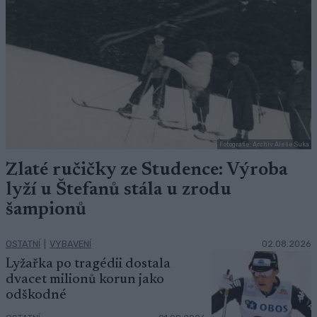
Fotografie: Archiv Aleše Suka
Zlaté ručičky ze Studence: Výroba
lyží u Štefanů stála u zrodu
šampionů
OSTATNÍ
|
VYBAVENÍ
02.08.2026
Lyžařka po tragédii dostala
dvacet milionů korun jako
odškodné