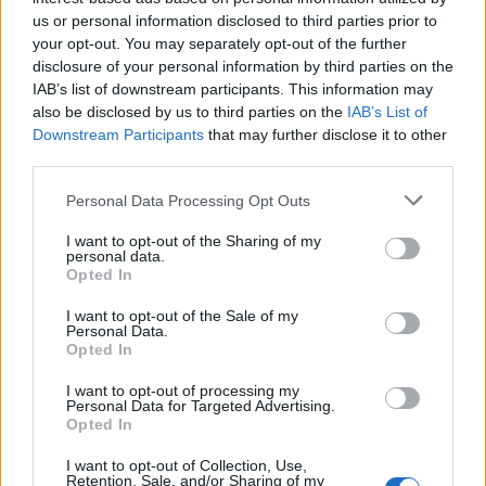
Jizerských hor, která je proslulá svým bohatým
us or personal information disclosed to third parties prior to
lyžařským dědictvím a přírodními krásami.
your opt-out. You may separately opt-out of the further
Oblast je vstupní branou do Jizerské magistrály,
disclosure of your personal information by third parties on the
IAB’s list of downstream participants. This information may
rozsáhlé sítě pečlivě udržovaných běžeckých
also be disclosed by us to third parties on the
IAB’s List of
tratí. Tyto tratě se vinou kouzelnými lesy a
Downstream Participants
that may further disclose it to other
kopci a nabízejí jedinečnou kombinaci
third parties.
náročného terénu a úchvatných scenérií.
Please note that this website/app uses one or more Google
Personal Data Processing Opt Outs
services and may gather and store information including but
Bedřichov je také tradičním startovním a
not limited to your visit or usage behaviour. You may click to
I want to opt-out of the Sharing of my
cílovým místem Jizerské padesátky, jednoho z
personal data.
grant or deny consent to Google and its third-party tags to
Opted In
nejprestižnějších dálkových lyžařských závodů
use your data for below specified purposes in below Google
ve střední Evropě. Závod Jizerská 50, který byl
consent section.
I want to opt-out of the Sale of my
Personal Data.
založen v roce 1968, se z místního závodu s 52
Opted In
účastníky stal významným mezinárodním
závodem, který každoročně přiláká tisíce lyžařů.
I want to opt-out of processing my
Personal Data for Targeted Advertising.
Závod je hluboce zakořeněn v kultuře a historii
Opted In
regionu a připomíná památku horolezců, kteří
zahynuli v roce 1970 při ničivém zemětřesení v
I want to opt-out of Collection, Use,
Retention, Sale, and/or Sharing of my