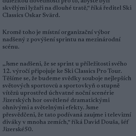
důležitou dovedností pro to, abyste byli
skvělými lyžaři na dlouhé tratě,“ říká ředitel Ski
Classics Oskar Svärd.
Kromě toho je místní organizační výbor
nadšený z povýšení sprintu na mezinárodní
scénu.
„Jsme nadšeni, že se sprint u příležitosti svého
12. výročí připojuje ke Ski Classics Pro Tour.
Těšíme se, že budeme svědky souboje nejlepších
světových sportovců a sportovkyň o stupně
vítězů uprostřed úchvatné noční scenérie
Jizerských hor osvětlené dramatickými
ohnivými a světelnými efekty. Jsme
přesvědčeni, že tato podívaná zaujme i televizní
diváky v mnoha zemích,“ říká David Douša, šéf
Jizerské50.