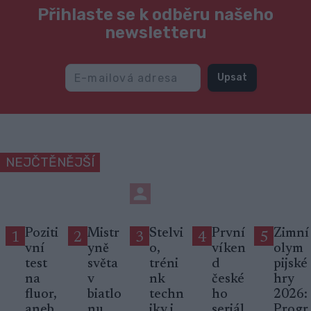
Přihlaste se k odběru našeho
newsletteru
Upsat
NEJČTĚNĚJŠÍ
Poziti
Mistr
Stelvi
První
Zimní
1
2
3
4
5
vní
yně
o,
víken
olym
test
světa
tréni
d
pijské
na
v
nk
české
hry
fluor,
biatlo
techn
ho
2026:
aneb
nu
iky i
seriál
Progr