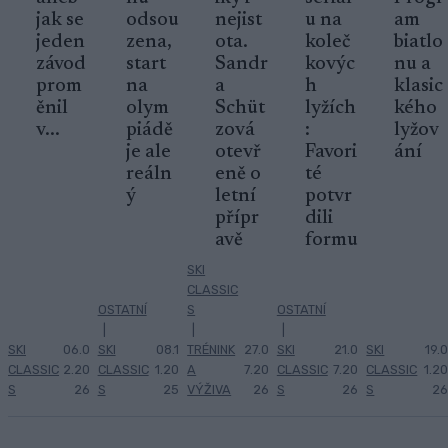
jak se
odsou
nejist
u na
am
jeden
zena,
ota.
koleč
biatlo
závod
start
Sandr
kovýc
nu a
prom
na
a
h
klasic
ěnil
olym
Schüt
lyžích
kého
v...
piádě
zová
:
lyžov
je ale
otevř
Favori
ání
reáln
eně o
té
ý
letní
potvr
přípr
dili
avě
formu
SKI
CLASSIC
OSTATNÍ
S
OSTATNÍ
|
|
|
SKI
06.0
SKI
08.1
TRÉNINK
27.0
SKI
21.0
SKI
19.0
CLASSIC
2.20
CLASSIC
1.20
A
7.20
CLASSIC
7.20
CLASSIC
1.20
S
26
S
25
VÝŽIVA
26
S
26
S
26