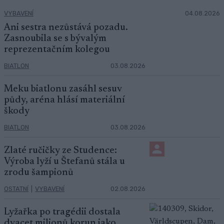
VYBAVENÍ
04.08.2026
Ani sestra nezůstává pozadu.
Zasnoubila se s bývalým
reprezentačním kolegou
BIATLON
03.08.2026
Meku biatlonu zasáhl sesuv
půdy, aréna hlásí materiální
škody
BIATLON
03.08.2026
Zlaté ručičky ze Studence:
Výroba lyží u Štefanů stála u
zrodu šampionů
OSTATNÍ
|
VYBAVENÍ
02.08.2026
Lyžařka po tragédii dostala
dvacet milionů korun jako