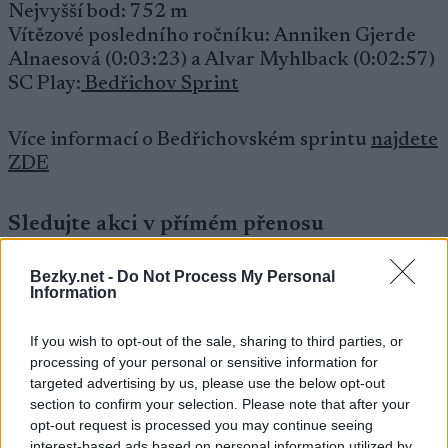
Nejvyšší bod: 752 m
Vítězové posledního ročníku: Anniken Gjerde
Alnaesová (0:03:23) a Alvar Myhlback (0:02:57)
SC Play:
Bedřichov Sprint
Více informací o Bedřichovském sprintu
najdete
ZDE
Sledujte akci v přímém přenosu
V loňské sezóně získali Anniken Gjerde
Bezky.net -
Do Not Process My Personal
Alnæsová a Alvar Myhlback nejvyšší ocenění v
Information
Bedřichovském sprintu. Tentokrát jsou sázky
ještě vyšší a v sázce jsou body Pro Tour.
If you wish to opt-out of the sale, sharing to third parties, or
processing of your personal or sensitive information for
targeted advertising by us, please use the below opt-out
Zažijte Jizerské hory
section to confirm your selection. Please note that after your
opt-out request is processed you may continue seeing
Bedřichov je obec zasazená do malebných
interest-based ads based on personal information utilized by