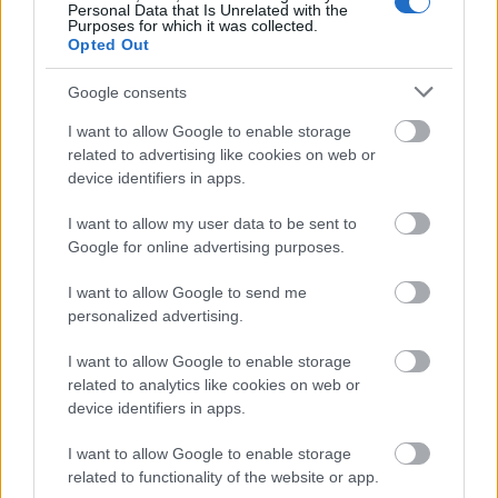
Peru pod Huascaránem.
Personal Data that Is Unrelated with the
Purposes for which it was collected.
Opted Out
Sociální média – sledujte aktuální dění
Google consents
Instagram
I want to allow Google to enable storage
@jiz50
related to advertising like cookies on web or
device identifiers in apps.
Facebook
I want to allow my user data to be sent to
facebook.com/jiz50
Google for online advertising purposes.
I want to allow Google to send me
Kalendář
Ski Classics Pro Tour XVII.
personalized advertising.
sezóny (2025/2026)
I want to allow Google to enable storage
1. závod: 13. prosince 2025 – Bad Gastein
related to analytics like cookies on web or
Pro Team Tempo – Sportgastein, Rakousko,
device identifiers in apps.
7 km
I want to allow Google to enable storage
2. závod: 14. prosince 2025 – Bad Gastein
related to functionality of the website or app.
Criterium – Sportgastein, Rakousko, 36 km