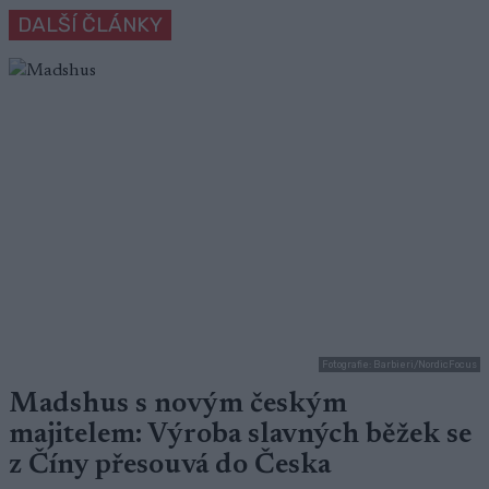
DALŠÍ ČLÁNKY
Fotografie: Barbieri/NordicFocus
Madshus s novým českým
majitelem: Výroba slavných běžek se
z Číny přesouvá do Česka