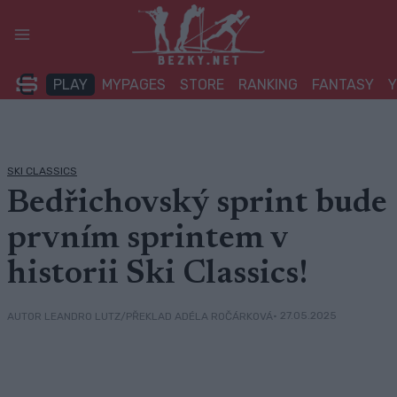
Přeskočit
na
obsah
PLAY
MYPAGES
STORE
RANKING
FANTASY
SKI CLASSICS
Bedřichovský sprint bude
prvním sprintem v
historii Ski Classics!
• 27.05.2025
AUTOR LEANDRO LUTZ/PŘEKLAD ADÉLA ROČÁRKOVÁ