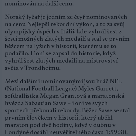
nominován na další cenu.
Norský lyžař je jedním ze čtyř nominovaných
na cenu Nejlepší rekordní výkon, a to za svůj
olympijský úspěch v Itálii, kde vyhrál šest z
šesti možných zlatých medailí a stal se prvním
běžcem na lyžích v historii, kterému se to
podařilo. I loni se zapsal do historie, když
vyhrál šest zlatých medailí na mistrovství
světa v Trondheimu.
Mezi dalšími nominovanými jsou hráč NFL
(National Football League) Myles Garrett,
softballistka Megan Grantová a maratonská
hvězda Sabastian Sawe – i oni ve svých
sportech překonali rekordy. Běžec Sawe se stal
prvním člověkem v historii, který uběhl
maraton pod dvě hodiny, když v dubnu v
Londýně dosáhl neuvěřitelného času 1:59:30.