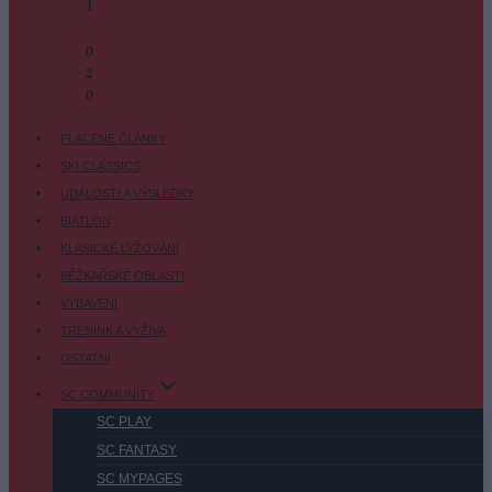
1
-
0
2
-
0
PLACENÉ ČLÁNKY
SKI CLASSICS
UDÁLOSTI A VÝSLEDKY
BIATLON
KLASICKÉ LYŽOVÁNÍ
BĚŽKAŘSKÉ OBLASTI
VYBAVENÍ
TRÉNINK A VÝŽIVA
OSTATNÍ
SC COMMUNITY
SC PLAY
SC FANTASY
SC MYPAGES