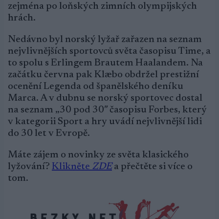
zejména po loňských zimních olympijských
hrách.
Nedávno byl norský lyžař zařazen na seznam
nejvlivnějších sportovců světa časopisu Time, a
to spolu s Erlingem Brautem Haalandem. Na
začátku června pak Klæbo obdržel prestižní
ocenění Legenda od španělského deníku
Marca. A v dubnu se norský sportovec dostal
na seznam „30 pod 30″ časopisu Forbes, který
v kategorii Sport a hry uvádí nejvlivnější lidi
do 30 let v Evropě.
Máte zájem o novinky ze světa klasického
lyžování?
Klikněte
ZDE
a přečtěte si více o
tom.