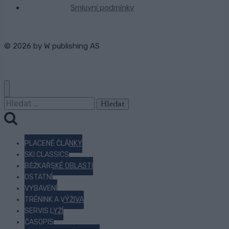
Smluvní podmínky
© 2026 by
W publishing AS
Vyhledávání
PLACENÉ ČLÁNKY
SKI CLASSICS
BĚŽKAŘSKÉ OBLASTI
OSTATNÍ
VYBAVENÍ
TRÉNINK A VÝŽIVA
SERVIS LYŽÍ
ČASOPIS