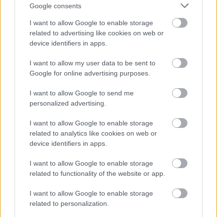
Mladá naděje, která se vrátila z
Google consents
kanadských jezer do české reprezentace
I want to allow Google to enable storage
related to advertising like cookies on web or
BY ADÉLA ROČÁRKOVÁ
device identifiers in apps.
OSTATNÍ
11.02.2026
I want to allow my user data to be sent to
Google for online advertising purposes.
4
I want to allow Google to send me
Individuální závod biatlonistů na 20 km:
personalized advertising.
startovní listina, v kolik a kde sledovat
I want to allow Google to enable storage
related to analytics like cookies on web or
BY VENDULA KŘOUSTKOVÁ
device identifiers in apps.
OSTATNÍ
10.02.2026
I want to allow Google to enable storage
related to functionality of the website or app.
5
Biatlonista, který dosud neprohrál. A
I want to allow Google to enable storage
právě on má porazit Klæba
related to personalization.