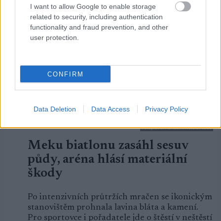
I want to allow Google to enable storage
BY KJELL-ERIK KRISTIANSEN
related to security, including authentication
OSTATNÍ
functionality and fraud prevention, and other
12.02.2026
user protection.
CONFIRM
DALŠÍ ČLÁNKY
Data Deletion
Data Access
Privacy Policy
Fotografie: Manzoni/NordicFocus
Meku biatlonu zasáhl sesuv
půdy, aréna hlásí materiální
škody
Po intenzivních průtržích mračen se ikonickým
stanovištěm prohnala lavina bláta a kamení.
Pro sportovce i pořadatele jde o štěstí v neštěstí