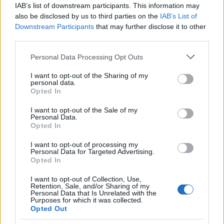
IAB’s list of downstream participants. This information may
also be disclosed by us to third parties on the
IAB’s List of
1
Individuální závod biatlonistek na 15 km,
Downstream Participants
that may further disclose it to other
startovní listina,...
third parties.
Please note that this website/app uses one or more Google
Personal Data Processing Opt Outs
BY KJELL-ERIK KRISTIANSEN/VENDULA KŘOUSTKOVÁ
services and may gather and store information including but
OSTATNÍ
not limited to your visit or usage behaviour. You may click to
I want to opt-out of the Sharing of my
11.02.2026
personal data.
grant or deny consent to Google and its third-party tags to
Opted In
use your data for below specified purposes in below Google
consent section.
I want to opt-out of the Sale of my
2
Personal Data.
Biatlonistky dnes vyrazí do sprintu na
Opted In
7,5 km – kompletní informace se
startovními časy a startovní listinou
I want to opt-out of processing my
Personal Data for Targeted Advertising.
Opted In
BY KJELL-ERIK KRISTIANSEN/VENDULA KŘOUSTKOVÁ
I want to opt-out of Collection, Use,
OSTATNÍ
Retention, Sale, and/or Sharing of my
14.02.2026
Personal Data that Is Unrelated with the
Purposes for which it was collected.
Opted Out
3