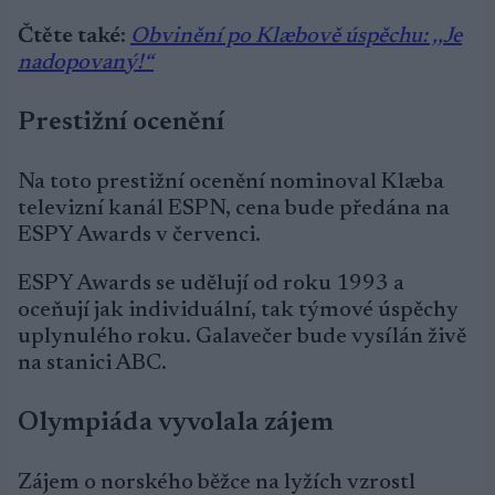
Čtěte také
:
Obvinění po Klæbově úspěchu: ,,Je
nadopovaný!“
Prestižní ocenění
Na toto prestižní ocenění nominoval Klæba
televizní kanál ESPN, cena bude předána na
ESPY Awards v červenci.
ESPY Awards se udělují od roku 1993 a
oceňují jak individuální, tak týmové úspěchy
uplynulého roku. Galavečer bude vysílán živě
na stanici ABC.
Olympiáda
vyvolala zájem
Zájem o norského běžce na lyžích vzrostl