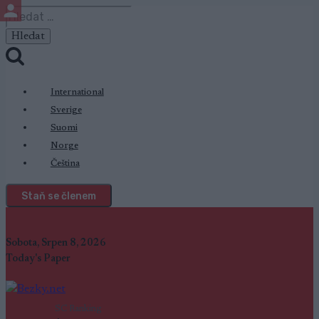
Přeskočit
Vyhledávání
na
obsah
International
Sverige
Suomi
Norge
Čeština
Staň se členem
Sobota, Srpen 8, 2026
Today's Paper
SC Ranking