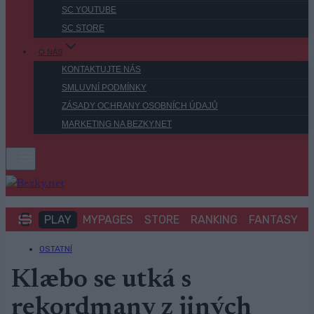
SC YOUTUBE
SC STORE
O NÁS
KONTAKTUJTE NÁS
SMLUVNÍ PODMÍNKY
ZÁSADY OCHRANY OSOBNÍCH ÚDAJŮ
MARKETING NA BEZKY.NET
PLAY
MYPAGES
STORE
RANKING
FANTASY
OSTATNÍ
Klæbo se utká s
rekordmany z jiných