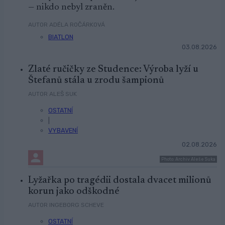
— nikdo nebyl zraněn.
AUTOR ADÉLA ROČÁRKOVÁ
BIATLON
03.08.2026
Zlaté ručičky ze Studence: Výroba lyží u
Štefanů stála u zrodu šampionů
AUTOR ALEŠ SUK
OSTATNÍ
|
VYBAVENÍ
02.08.2026
Photo: Archiv Aleše Suka
Lyžařka po tragédii dostala dvacet milionů
korun jako odškodné
AUTOR INGEBORG SCHEVE
OSTATNÍ