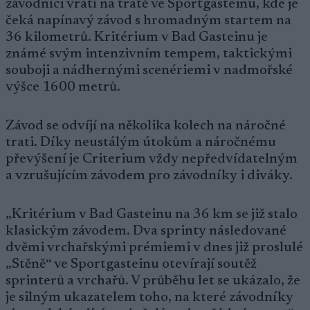
závodníci vrátí na tratě ve Sportgasteinu, kde je
čeká napínavý závod s hromadným startem na
36 kilometrů. Kritérium v Bad Gasteinu je
známé svým intenzivním tempem, taktickými
souboji a nádhernými scenériemi v nadmořské
výšce 1600 metrů.
Závod se odvíjí na několika kolech na náročné
trati. Díky neustálým útokům a náročnému
převýšení je Criterium vždy nepředvídatelným
a vzrušujícím závodem pro závodníky i diváky.
„Kritérium v Bad Gasteinu na 36 km se již stalo
klasickým závodem. Dva sprinty následované
dvěmi vrchařskými prémiemi v dnes již proslulé
„Stěně“ ve Sportgasteinu otevírají soutěž
sprinterů a vrchařů. V průběhu let se ukázalo, že
je silným ukazatelem toho, na které závodníky