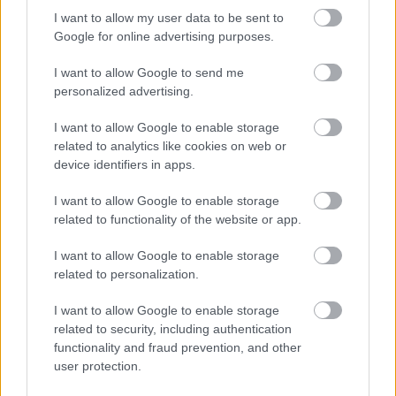
součástí přední světové lyžařské komunity s
I want to allow my user data to be sent to
Google for online advertising purposes.
exkluzivními výhodami. A také navíc s
neomezeným přístupem k článkům na
I want to allow Google to send me
bezky.net
a ostatních sesterských webech
personalized advertising.
langd.se, langrenn.com, maastohiihto.com,
proxcskiing.com, SC Play a SC MyPages.
I want to allow Google to enable storage
related to analytics like cookies on web or
device identifiers in apps.
Exkluzivní nabídky a výhody
Přístup k veškerému obsahu
I want to allow Google to enable storage
SC Play – živé vysílání
related to functionality of the website or app.
SC MyPages – Všechny výsledky Ski
I want to allow Google to enable storage
Classics na jednom místě
related to personalization.
I want to allow Google to enable storage
related to security, including authentication
STAŇTE SE ČLENEM NA BEZKY.NET ZDE
functionality and fraud prevention, and other
user protection.