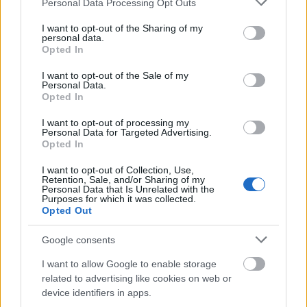
Personal Data Processing Opt Outs
services and may gather and store information including but
(2025/2026)
not limited to your visit or usage behaviour. You may click to
I want to opt-out of the Sharing of my
personal data.
grant or deny consent to Google and its third-party tags to
Kalendář Ski Classics Season XVII bude od
Opted In
use your data for below specified purposes in below Google
dnešního dne, 23. května, zveřejňován po
consent section.
I want to opt-out of the Sale of my
jednom závodě denně.
Personal Data.
Opted In
1. závod: 13. prosince 2025 – Bad Gastein
I want to opt-out of processing my
Personal Data for Targeted Advertising.
Pro Team Tempo – Sportgastein, 7 km
Opted In
2. závod: 14. prosince 2025 – Bad Gastein
Criterium – Sportgastein, 36 km
I want to opt-out of Collection, Use,
Retention, Sale, and/or Sharing of my
Personal Data that Is Unrelated with the
Purposes for which it was collected.
Pro další aktualizace a podrobné informace o
Opted Out
Ski Classics Pro Tour určitě navštivte stránky
skiclassics.com
.
Google consents
I want to allow Google to enable storage
Členství na bezky.net
related to advertising like cookies on web or
device identifiers in apps.
Členství na bezky.net umožňuje, abyste se stali