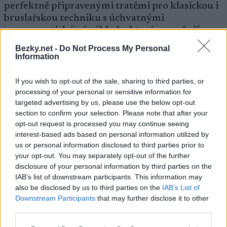
perfektně připravenými tratěmi pro klasickou i
bruslařskou techniku s úchvatnými
panoramatickými výhledy, které umocňují
zážitek ze závodů.
Bezky.net -
Do Not Process My Personal
Information
Sociální média – sledujte dění
If you wish to opt-out of the sale, sharing to third parties, or
processing of your personal or sensitive information for
targeted advertising by us, please use the below opt-out
Instagram
section to confirm your selection. Please note that after your
@visitgastein
opt-out request is processed you may continue seeing
@badgastein.official
interest-based ads based on personal information utilized by
@gastein_classics
us or personal information disclosed to third parties prior to
your opt-out. You may separately opt-out of the further
disclosure of your personal information by third parties on the
Facebook
IAB’s list of downstream participants. This information may
facebook.com/visitgastein
also be disclosed by us to third parties on the
IAB’s List of
facebook.com/badgastein.official
Downstream Participants
that may further disclose it to other
third parties.
Kalendář
Ski Classics Pro Tour
Please note that this website/app uses one or more Google