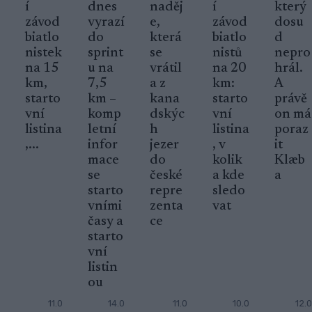
í
dnes
naděj
í
který
závod
vyrazí
e,
závod
dosu
biatlo
do
která
biatlo
d
nistek
sprint
se
nistů
nepro
na 15
u na
vrátil
na 20
hrál.
km,
7,5
a z
km:
A
starto
km –
kana
starto
právě
vní
komp
dskýc
vní
on má
listina
letní
h
listina
poraz
,...
infor
jezer
, v
it
mace
do
kolik
Klæb
se
české
a kde
a
starto
repre
sledo
vními
zenta
vat
časy a
ce
starto
vní
listin
ou
11.0
14.0
11.0
10.0
12.0