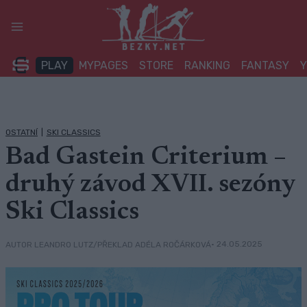
Přeskočit
na
obsah
PLAY
MYPAGES
STORE
RANKING
FANTASY
OSTATNÍ
|
SKI CLASSICS
Bad Gastein Criterium –
druhý závod XVII. sezóny
Ski Classics
• 24.05.2025
AUTOR LEANDRO LUTZ/PŘEKLAD ADÉLA ROČÁRKOVÁ