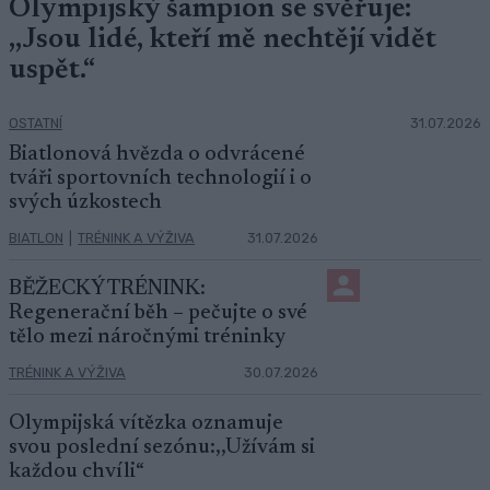
Olympijský šampion se svěřuje:
,,Jsou lidé, kteří mě nechtějí vidět
uspět.“
OSTATNÍ
31.07.2026
Biatlonová hvězda o odvrácené
tváři sportovních technologií i o
svých úzkostech
BIATLON
|
TRÉNINK A VÝŽIVA
31.07.2026
BĚŽECKÝ TRÉNINK:
Regenerační běh – pečujte o své
tělo mezi náročnými tréninky
TRÉNINK A VÝŽIVA
30.07.2026
Olympijská vítězka oznamuje
svou poslední sezónu:,,Užívám si
každou chvíli“