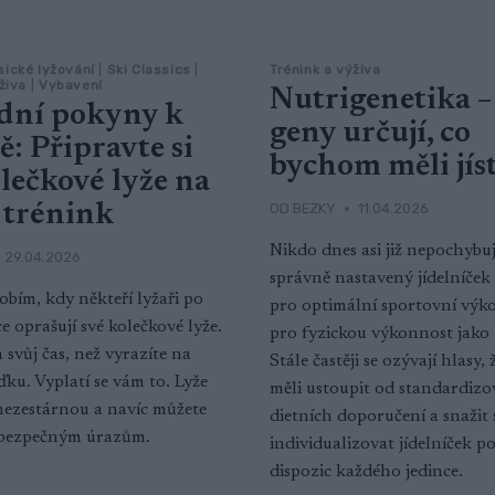
sické lyžování
|
Ski Classics
|
Trénink a výživa
živa
|
Vybavení
Nutrigenetika –
dní pokyny k
geny určují, co
: Připravte si
bychom měli jís
lečkové lyže na
OD
BEZKY
11.04.2026
 trénink
Nikdo dnes asi již nepochybuj
29.04.2026
správně nastavený jídelníček 
obím, kdy někteří lyžaři po
pro optimální sportovní výkon
e oprašují své kolečkové lyže.
pro fyzickou výkonnost jako
 svůj čas, než vyrazíte na
Stále častěji se ozývají hlasy
ďku. Vyplatí se vám to. Lyže
měli ustoupit od standardiz
nezestárnou a navíc můžete
dietních doporučení a snažit 
ebezpečným úrazům.
individualizovat jídelníček p
dispozic každého jedince.