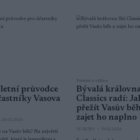
Trénink a výživa
etní průvodce
Bývalá královna
častníky Vasova
Classics radí: Ja
přežít Vasův běh
zajet ho naplno
24.02.2026
OD
BEZKY
19.02.2026
e na Vasův běh? Na největší
ětě, který je legendární a