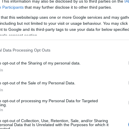
. This information may also be disclosed by us to third parties on the
IA
ijský průvodce
Lyže se skinem –
Participants
that may further disclose it to other third parties.
onem – 20 km
ně pečovat a jak
 that this website/app uses one or more Google services and may gath
iduální závod
vyměnit
including but not limited to your visit or usage behaviour. You may click 
opotřebovaný 
 to Google and its third-party tags to use your data for below specifi
ogle consent section.
09.02.2026
OD
BEZKY
04.02.2026
l Data Processing Opt Outs
dálenost je pro biatlonisty
Na lyže s mohérem, tzv. skin l
ejobtížněji předvídatelných.
nemusíme nanášet stoupací vo
o opt-out of the Sharing of my personal data.
od bez trestných kol, závod,
vyžadují také péči. Jak je udr
In
 získáte tím, že jste dobrý
vám nesmekaly a jak vyměnit
když vám doslouží?
o opt-out of the Sale of my Personal Data.
In
to opt-out of processing my Personal Data for Targeted
ing.
In
o opt-out of Collection, Use, Retention, Sale, and/or Sharing
ersonal Data that Is Unrelated with the Purposes for which it
lected.