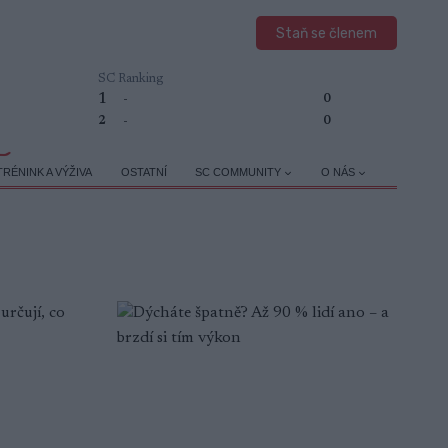
Staň se členem
SC Ranking
1
-
0
2
-
0
TRÉNINK A VÝŽIVA
OSTATNÍ
SC COMMUNITY
O NÁS