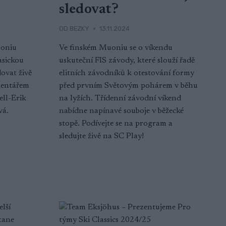
sledovat?
OD
BEZKY
13.11.2024
uoniu
Ve finském Muoniu se o víkendu
asickou
uskuteční FIS závody, které slouží řadě
ovat živě
elitních závodníků k otestování formy
mentářem
před prvním Světovým pohárem v běhu
ell-Erik
na lyžích. Třídenní závodní víkend
vá.
nabídne napínavé souboje v běžecké
stopě. Podívejte se na program a
sledujte živě na SC Play!