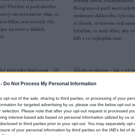
Švédka Britta Johanssonová
hů? Přečtěte si podrobného
Norgrenová patří mezi největ
který vás seznámí se vším, co
osobnosti dálkového lyžování
sova běhu, startovních vln,
si článek, ve kterém radí am
jen na start a dalších
lyžařům, co mají dělat, aby z
í.
běh v co nejlepším čase.
 -
Do Not Process My Personal Information
to opt-out of the sale, sharing to third parties, or processing of your per
formation for targeted advertising by us, please use the below opt-out s
r selection. Please note that after your opt-out request is processed y
eing interest-based ads based on personal information utilized by us or
disclosed to third parties prior to your opt-out. You may separately opt-
losure of your personal information by third parties on the IAB’s list of
Vybavení