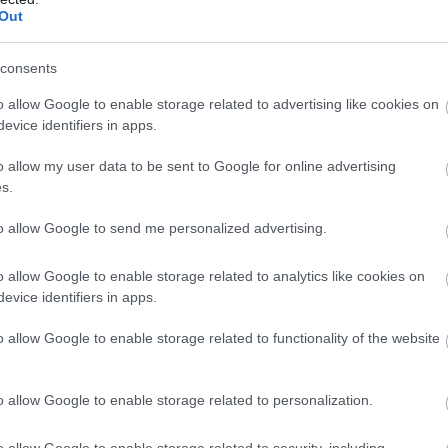
Out
consents
o allow Google to enable storage related to advertising like cookies on
evice identifiers in apps.
Ostatní
a strojové
Ski Classics Ski
o allow my user data to be sent to Google for online advertising
tury na
– sportovní
s.
ých lyžích – I.
dokument může
to allow Google to send me personalized advertising.
nyní sledovat n
YouTube
o allow Google to enable storage related to analytics like cookies on
15.01.2026
evice identifiers in apps.
OD
BEZKY
22.08.2025
ěžeckých lyží se strukturují,
o allow Google to enable storage related to functionality of the website
šil jejich skluz. Existuje ale
Ski Classics Ski or Die je orig
mýtů a omylů, které výsledný
sportovní dokument, který sle
 kluzné vlastnosti skluznice
o allow Google to enable storage related to personalization.
oficiální profesionální týmy
yží, spíše ještě zhorší.
jejich závěrečných příprav na
o allow Google to enable storage related to security, including