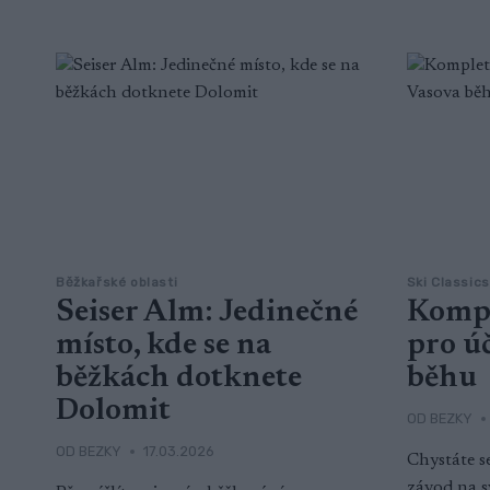
Běžkařské oblasti
Ski Classics
Seiser Alm: Jedinečné
Kompl
místo, kde se na
pro ú
běžkách dotknete
běhu
Dolomit
OD
BEZKY
OD
BEZKY
17.03.2026
Chystáte s
závod na sv