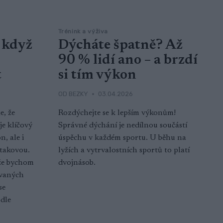
Trénink a výživa
 když
Dýcháte špatně? Až
90 % lidí ano – a brzdí
t
si tím výkon
OD
BEZKY
03.04.2026
e, že
Rozdýchejte se k lepším výkonům!
je klíčový
Správné dýchání je nedílnou součástí
, ale i
úspěchu v každém sportu. U běhu na
 takovou.
lyžích a vytrvalostních sportů to platí
, že bychom
dvojnásob.
ovaných
se
odle