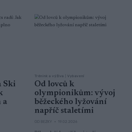
Trénink a výživa
|
Vybavení
 Ski
Od lovců k
k
olympionikům: vývoj
 a
běžeckého lyžování
napříč staletími
OD
BEZKY
19.02.2026