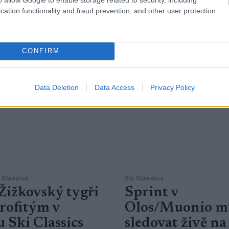
Tour seriálu Ski Classics, kte
cation functionality and fraud prevention, and other user protection.
každou zimu.
CONFIRM
Data Deletion
Data Access
Privacy Policy
 Classics
Ski Classics
: Žižkovský tygři
Sprint v
profitým v
Olos/Muonio m
u Ski Classics
sledovat živě na