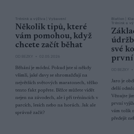
Trénink a výživa
|
Vybavení
Biatlon
|
Kla
Trénink a vý
Několik tipů, které
Zákla
vám pomohou, když
údržbě
chcete začít běhat
své ko
OD
BEZKY
02.05.2026
první
Běhání je módní. Pokud jste si někdy
OD
BEZKY
všimli, jaké davy se shromažďují na
Jaro je obd
největších světových maratonech, těžko
delší odmlc
tento fakt popřete. Běžce můžete vidět
Věnujte jim
nejen na závodech, ale i při trénincích v
první vyjíž
parcích, lesích nebo na horách. Jak ale
vám tolik 
správně začít?
předejít n