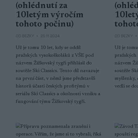
(ohlédnutí za
(ohlé
10letým výročím
10let
tohoto počinu)
tohot
OD
BEZKY
25.11.2024
OD
BEZKY
Už je tomu 10 let, kdy se oddíl
Už je tomu 
pražských vysokoškoláků z VŠE pod
pražských
názvem Žižkovský tygři přihlásil do
názvem Žiž
soutěže Ski Classics. Tento díl navazuje
soutěže Ski
na první část, v němž jsme představili
myšlenky, c
historii účasti českých profitýmů v
vedli se do
seriálu Ski Classics a okolnosti vzniku a
fungování týmu Žižkovský tygři.