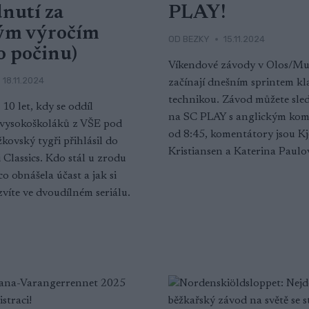
dnutí za
PLAY!
ým výročím
OD
BEZKY
15.11.2024
o počinu)
Víkendové závody v Olos/M
18.11.2024
začínají dnešním sprintem kl
technikou. Závod můžete sled
10 let, kdy se oddíl
na SC PLAY s anglickým ko
 vysokoškoláků z VŠE pod
od 8:45, komentátory jsou Kj
kovský tygři přihlásil do
Kristiansen a Katerina Paulo
 Classics. Kdo stál u zrodu
o obnášela účast a jak si
zvíte ve dvoudílném seriálu.