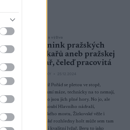
Trénink a výživa
 or Die
Trénink pražských
běžkařů aneb pražskej
te
lyžař, čeleď pracovitá
a
OD
BEZKY
25.12.2024
Pražáci! Pořád se pletou ve stopě,
nerozumí máze, technicky na to nemají,
a přesto jsou jich plné hory. No jo, ale
inální
z podhoubí Hlavního nádraží,
duje tři
Nuselského mostu, Žizkovské věže i
 během
Petřínské rozhledny holt může sem tam
 start Pro
vyrůst i kvalitní lyžař. Beru to jako