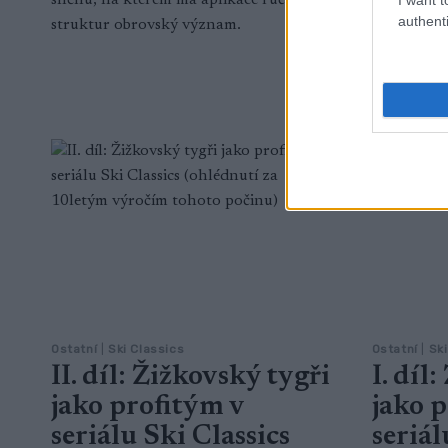
authenti
struktur obrovský význam.
Ostatní
|
Ski Classics
Ostatní
|
Ski
II. díl: Žižkovský tygři
I. díl
jako profitým v
jako 
seriálu Ski Classics
seriál