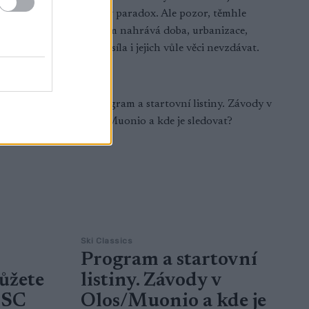
rý se koná
takový paradox. Ale pozor, těmhle
borcům nahrává doba, urbanizace,
kupní síla i jejich vůle věci nevzdávat.
Ski Classics
Program a startovní
ůžete
listiny. Závody v
 SC
Olos/Muonio a kde je