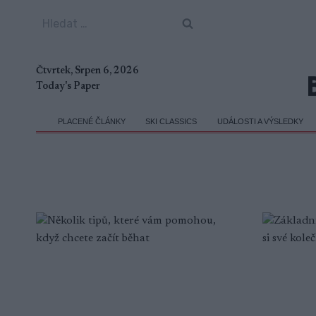
Přeskočit
Vyhledávání
na
obsah
Čtvrtek, Srpen 6, 2026
Today's Paper
PLACENÉ ČLÁNKY
SKI CLASSICS
UDÁLOSTI A VÝSLEDKY