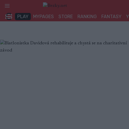
Přeskočit
na
PLAY
MYPAGES
STORE
RANKING
FANTASY
obsah