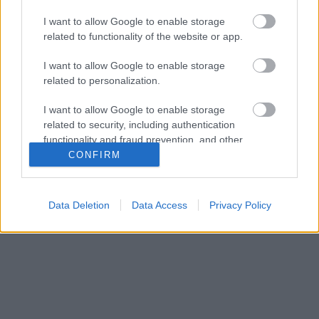
Markéta Davidová se v letošní sezóně vrátila úžasným
I want to allow Google to enable storage
vítězstvím v Kontiolahti. Nadšení ze skvělé formy však netrvalo
related to functionality of the website or app.
dlouho. Přihlásily se bolesti zad a po vyšetřeních se zjistilo, že
má vyhřeznutou ploténku. Jaké jsou prognózy?
I want to allow Google to enable storage
related to personalization.
I want to allow Google to enable storage
related to security, including authentication
functionality and fraud prevention, and other
user protection.
CONFIRM
Data Deletion
Data Access
Privacy Policy