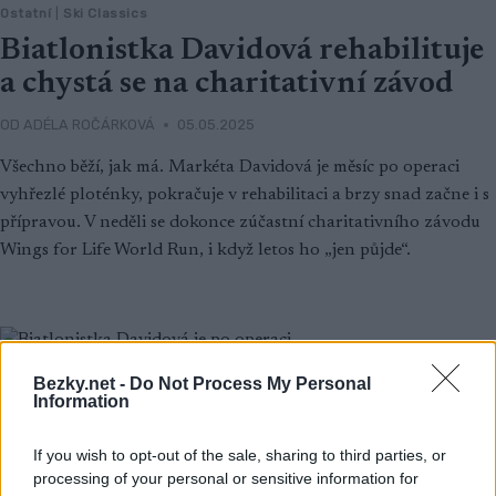
Ostatní
|
Ski Classics
Biatlonistka Davidová rehabilituje
a chystá se na charitativní závod
OD
ADÉLA ROČÁRKOVÁ
05.05.2025
Všechno běží, jak má. Markéta Davidová je měsíc po operaci
vyhřezlé ploténky, pokračuje v rehabilitaci a brzy snad začne i s
přípravou. V neděli se dokonce zúčastní charitativního závodu
Wings for Life World Run, i když letos ho „jen půjde“.
Bezky.net -
Do Not Process My Personal
Information
If you wish to opt-out of the sale, sharing to third parties, or
processing of your personal or sensitive information for