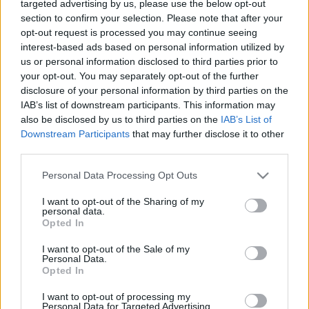
targeted advertising by us, please use the below opt-out
section to confirm your selection. Please note that after your
opt-out request is processed you may continue seeing
interest-based ads based on personal information utilized by
us or personal information disclosed to third parties prior to
your opt-out. You may separately opt-out of the further
disclosure of your personal information by third parties on the
IAB’s list of downstream participants. This information may
Ostatní
|
Ski Classics
also be disclosed by us to third parties on the
IAB’s List of
Downstream Participants
that may further disclose it to other
Biatlonistka Davidová je po operaci
third parties.
OD
ADÉLA ROČÁRKOVÁ
31.03.2025
Please note that this website/app uses one or more Google
Personal Data Processing Opt Outs
services and may gather and store information including but
Biatlonistka Markéta Davidová se snažila vyhnout operaci
not limited to your visit or usage behaviour. You may click to
I want to opt-out of the Sharing of my
vyhřeznuté ploténky, ale nakonec ji podstoupila ve čtvrtek v
personal data.
grant or deny consent to Google and its third-party tags to
Opted In
Ústřední vojenské nemocnici v Praze. Skvělou závodnici v
use your data for below specified purposes in below Google
současnosti čeká třítýdenní klid a poté pomalu začne s
consent section.
I want to opt-out of the Sale of my
Personal Data.
rehabilitací.
Opted In
I want to opt-out of processing my
Personal Data for Targeted Advertising.