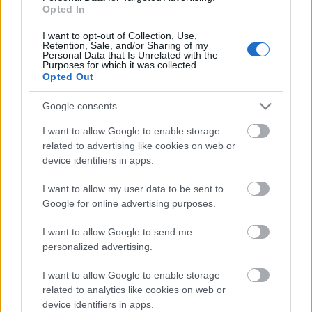
Opted In
I want to opt-out of Collection, Use,
Retention, Sale, and/or Sharing of my
Personal Data that Is Unrelated with the
Purposes for which it was collected.
Opted Out
Google consents
I want to allow Google to enable storage
related to advertising like cookies on web or
device identifiers in apps.
I want to allow my user data to be sent to
Google for online advertising purposes.
Ski Classics
I want to allow Google to send me
Davidová má vyhřeznutou
personalized advertising.
ploténku a čeká, co bude dál
I want to allow Google to enable storage
related to analytics like cookies on web or
OD
ADÉLA ROČÁRKOVÁ
20.12.2024
device identifiers in apps.