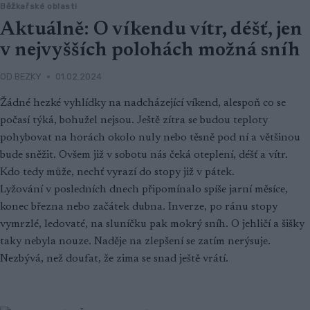
Běžkařské oblasti
Aktuálně: O víkendu vítr, déšť, jen
v nejvyšších polohách možná sníh
OD
BEZKY
01.02.2024
Žádné hezké vyhlídky na nadcházející víkend, alespoň co se
počasí týká, bohužel nejsou. Ještě zítra se budou teploty
pohybovat na horách okolo nuly nebo těsně pod ní a většinou
bude sněžit. Ovšem již v sobotu nás čeká oteplení, déšť a vítr.
Kdo tedy může, nechť vyrazí do stopy již v pátek.
Lyžování v posledních dnech připomínalo spíše jarní měsíce,
konec března nebo začátek dubna. Inverze, po ránu stopy
vymrzlé, ledovaté, na sluníčku pak mokrý sníh. O jehličí a šišky
taky nebyla nouze. Naděje na zlepšení se zatím nerýsuje.
Nezbývá, než doufat, že zima se snad ještě vrátí.