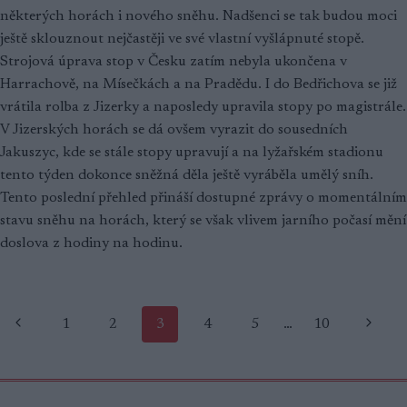
některých horách i nového sněhu. Nadšenci se tak budou moci
ještě sklouznout nejčastěji ve své vlastní vyšlápnuté stopě.
Strojová úprava stop v Česku zatím nebyla ukončena v
Harrachově, na Mísečkách a na Pradědu. I do Bedřichova se již
vrátila rolba z Jizerky a naposledy upravila stopy po magistrále.
V Jizerských horách se dá ovšem vyrazit do sousedních
Jakuszyc, kde se stále stopy upravují a na lyžařském stadionu
tento týden dokonce sněžná děla ještě vyráběla umělý sníh.
Tento poslední přehled přináší dostupné zprávy o momentálním
stavu sněhu na horách, který se však vlivem jarního počasí mění
doslova z hodiny na hodinu.
Navigace
Předchozí
Další
1
2
3
4
5
…
10
stránka
strana
na
stránce