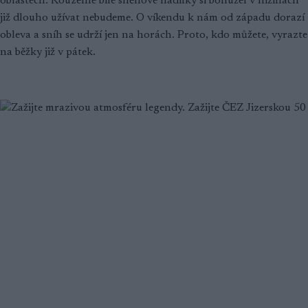
oblastech. Kouzelné bílé sněhové nadílky si bohužel v nížinách
již dlouho užívat nebudeme. O víkendu k nám od západu dorazí
obleva a sníh se udrží jen na horách. Proto, kdo můžete, vyrazte
na běžky již v pátek.