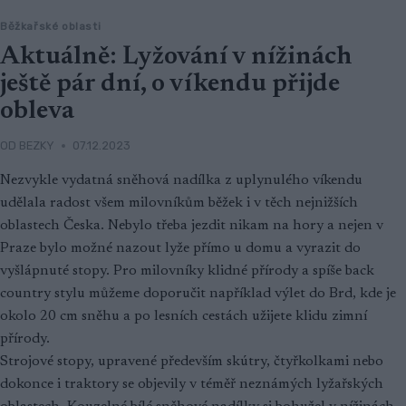
Běžkařské oblasti
Aktuálně: Lyžování v nížinách
ještě pár dní, o víkendu přijde
obleva
OD
BEZKY
07.12.2023
Nezvykle vydatná sněhová nadílka z uplynulého víkendu
udělala radost všem milovníkům běžek i v těch nejnižších
oblastech Česka. Nebylo třeba jezdit nikam na hory a nejen v
Praze bylo možné nazout lyže přímo u domu a vyrazit do
vyšlápnuté stopy. Pro milovníky klidné přírody a spíše back
country stylu můžeme doporučit například výlet do Brd, kde je
okolo 20 cm sněhu a po lesních cestách užijete klidu zimní
přírody.
Strojové stopy, upravené především skútry, čtyřkolkami nebo
dokonce i traktory se objevily v téměř neznámých lyžařských