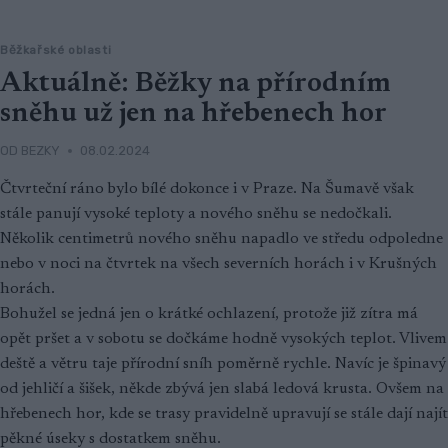
Běžkařské oblasti
Aktuálně: Běžky na přírodním
sněhu už jen na hřebenech hor
OD
BEZKY
08.02.2024
Čtvrteční ráno bylo bílé dokonce i v Praze. Na Šumavě však
stále panují vysoké teploty a nového sněhu se nedočkali.
Několik centimetrů nového sněhu napadlo ve středu odpoledne
nebo v noci na čtvrtek na všech severních horách i v Krušných
horách.
Bohužel se jedná jen o krátké ochlazení, protože již zítra má
opět pršet a v sobotu se dočkáme hodně vysokých teplot. Vlivem
deště a větru taje přírodní sníh poměrně rychle. Navíc je špinavý
od jehličí a šišek, někde zbývá jen slabá ledová krusta. Ovšem na
hřebenech hor, kde se trasy pravidelně upravují se stále dají najít
pěkné úseky s dostatkem sněhu.