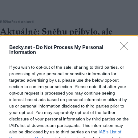
Běžkařské oblasti
Aktuálně: Sněhu přibylo, ale
počasí jako na houpačce
Bezky.net -
Do Not Process My Personal
Information
OD
BEZKY
18.01.2024
Koncem minulého týdne a zpočátku tohoto vydatně sněžilo
If you wish to opt-out of the sale, sharing to third parties, or
zejména v Krkonoších. Ale nový sníh napadl i jinde, takže v
processing of your personal or sensitive information for
targeted advertising by us, please use the below opt-out
úterý vyjely rolby a skútry na úpravu tratí i v nižších polohách.
section to confirm your selection. Please note that after your
Znovu se lyžuje v Lužických horách, na Benecku nebo na
opt-out request is processed you may continue seeing
Suchém vrchu. Ovšem obleva, která dorazila ze středy na
interest-based ads based on personal information utilized by
čtvrtek na některých místech podmínky zhoršila. Zatímco na
us or personal information disclosed to third parties prior to
severozápadě se teploty pohybovaly jen těsně nad nulou a z
your opt-out. You may separately opt-out of the further
deště se na většině míst utvořila ledová krusta, na jihu sahaly
disclosure of your personal information by third parties on the
IAB’s list of downstream participants. This information may
teploty až k +5°C. Na severu v odpoledních hodinách přecházel
also be disclosed by us to third parties on the
IAB’s List of
déšť postupně ve sněžení. V Klatovech spadla teplota pod nulu