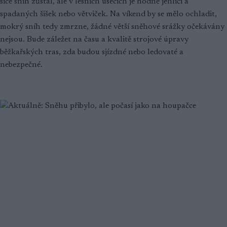
sice sníh zůstal, ale v lesních úsecích je hodně jehličí a
spadaných šišek nebo větviček. Na víkend by se mělo ochladit,
mokrý sníh tedy zmrzne, žádné větší sněhové srážky očekávány
nejsou. Bude záležet na času a kvalitě strojové úpravy
běžkařských tras, zda budou sjízdné nebo ledovaté a
nebezpečné.