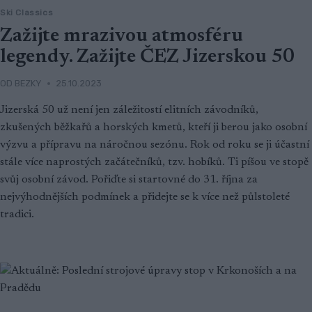
Ski Classics
Zažijte mrazivou atmosféru
legendy. Zažijte ČEZ Jizerskou 50
OD
BEZKY
25.10.2023
Jizerská 50 už není jen záležitostí elitních závodníků,
zkušených běžkařů a horských kmetů, kteří ji berou jako osobní
výzvu a přípravu na náročnou sezónu. Rok od roku se ji účastní
stále více naprostých začátečníků, tzv. hobíků. Ti píšou ve stopě
svůj osobní závod. Pořiďte si startovné do 31. října za
nejvýhodnějších podmínek a přidejte se k více než půlstoleté
tradici.