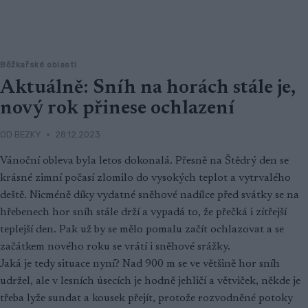
Běžkařské oblasti
Aktuálně: Sníh na horách stále je,
nový rok přinese ochlazení
OD
BEZKY
28.12.2023
Vánoční obleva byla letos dokonalá. Přesně na Štědrý den se
krásné zimní počasí zlomilo do vysokých teplot a vytrvalého
deště. Nicméně díky vydatné sněhové nadílce před svátky se na
hřebenech hor sníh stále drží a vypadá to, že přečká i zítřejší
teplejší den. Pak už by se mělo pomalu začít ochlazovat a se
začátkem nového roku se vrátí i sněhové srážky.
Jaká je tedy situace nyní? Nad 900 m se ve většině hor sníh
udržel, ale v lesních úsecích je hodně jehličí a větviček, někde je
třeba lyže sundat a kousek přejít, protože rozvodněné potoky