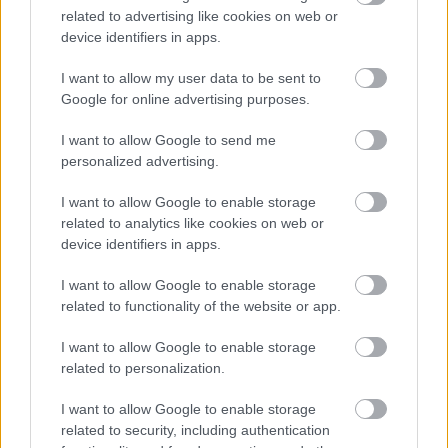
related to advertising like cookies on web or
device identifiers in apps.
I want to allow my user data to be sent to
Běžkařské oblasti
Google for online advertising purposes.
Aktuálně: Hřebeny hor pro
běžkaře stále dobré, na nový sníh
I want to allow Google to send me
personalized advertising.
se čeká
I want to allow Google to enable storage
OD
BEZKY
11.01.2024
related to analytics like cookies on web or
device identifiers in apps.
Očekávané ochlazení se sice dostavilo, ale nový sníh napadl
prakticky jen na Šumavě. Na severních horách nespadlo téměř
I want to allow Google to enable storage
nic nebo nový poprašek rozfoukal vítr. Pokles teplot však
related to functionality of the website or app.
umožňuje výrobu umělého sněhu i v níže položených areálech
I want to allow Google to enable storage
pro běžkaře. Všechny se intenzivně zasněžují a na víkend se
related to personalization.
dočkáme prodloužení okruhů. Předpověď počasí slibuje na
víkend oteplení, kdy rtuť teploměrů zůstane na horách sice pod
I want to allow Google to enable storage
nulou, ale už ne tak nízko, jako v předchozích dnech. Oteplení
related to security, including authentication