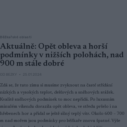
Běžkařské oblasti
Aktuálně: Opět obleva a horší
podmínky v nižších polohách, nad
900 m stále dobré
OD
BEZKY
25.01.2024
Zdá se, že tuto zimu si musíme zvyknout na časté střídání
nízkých a vysokých teplot, dešťových a sněhových srážek.
Kvalitě sněhových podmínek to moc nepřidá. Po luxusním
minulém víkendu dorazila opět obleva, ve středu pršelo i na
hřebenech hor a přidal se ještě silný teplý vítr. Okolo 600 – 700
m nad mořem jsou podmínky pro běžkaře znovu špatné. Výše