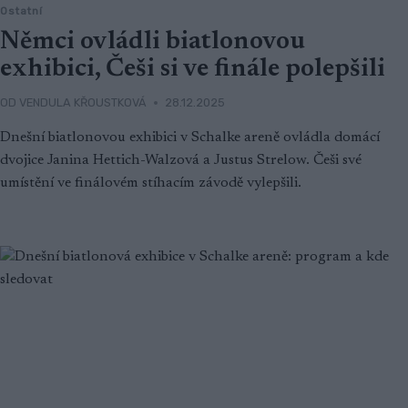
Ostatní
Němci ovládli biatlonovou
exhibici, Češi si ve finále polepšili
OD
VENDULA KŘOUSTKOVÁ
28.12.2025
Dnešní biatlonovou exhibici v Schalke areně ovládla domácí
dvojice Janina Hettich-Walzová a Justus Strelow. Češi své
umístění ve finálovém stíhacím závodě vylepšili.