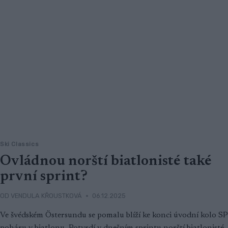
Ski Classics
Ovládnou norští biatlonisté také
první sprint?
OD
VENDULA KŘOUSTKOVÁ
06.12.2025
Ve švédském Östersundu se pomalu blíží ke konci úvodní kolo SP
poháru v biatlonu. Potvrdí v dnešním sprintu norští biatlonisté