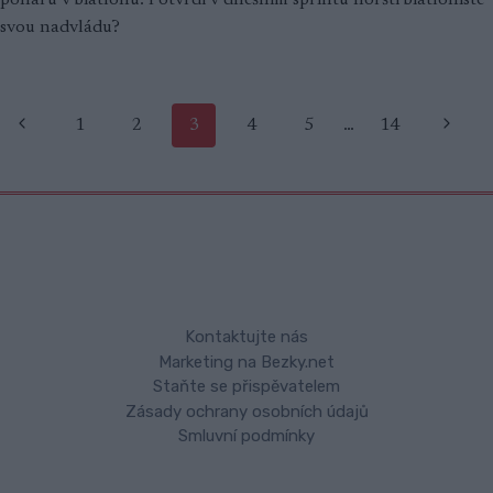
svou nadvládu?
Navigace
Předchozí
Další
1
2
3
4
5
…
14
stránka
strana
na
stránce
Kontaktujte nás
Marketing na Bezky.net
Staňte se přispěvatelem
Zásady ochrany osobních údajů
Smluvní podmínky