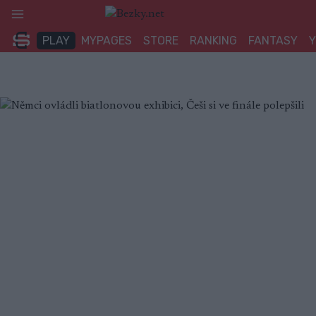
Přeskočit
na
PLAY
MYPAGES
STORE
RANKING
FANTASY
obsah