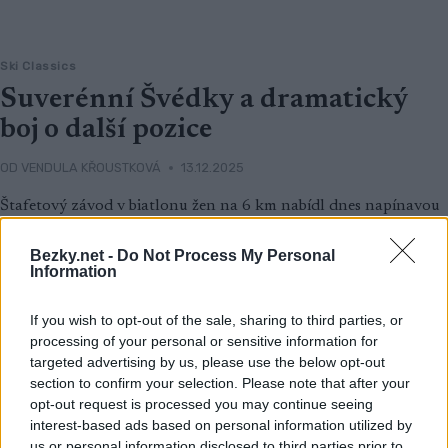
Ski Classics
Suverénní Švédky a dramatický
boj o další pozice
OD
VENDULA KŘOUSTKOVÁ
13.12.2025
Štafetový závod v biatlonu žen na 6 km nabídl dnes napínavou
podívanou i překvapivé výsledky.
Bezky.net -
Do Not Process My Personal
Information
If you wish to opt-out of the sale, sharing to third parties, or
processing of your personal or sensitive information for
targeted advertising by us, please use the below opt-out
section to confirm your selection. Please note that after your
opt-out request is processed you may continue seeing
interest-based ads based on personal information utilized by
us or personal information disclosed to third parties prior to