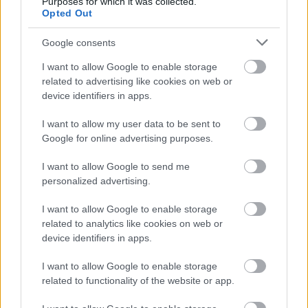
Purposes for which it was collected.
Opted Out
Google consents
I want to allow Google to enable storage
related to advertising like cookies on web or
device identifiers in apps.
I want to allow my user data to be sent to
Google for online advertising purposes.
I want to allow Google to send me
personalized advertising.
Ski Classics
I want to allow Google to enable storage
Charvátovou dál drží dobrá střelba
related to analytics like cookies on web or
device identifiers in apps.
OD
VENDULA KŘOUSTKOVÁ
12.12.2025
I want to allow Google to enable storage
Prosluněný Hochfilzen byl dnes dějištěm dalšího kola SP v
related to functionality of the website or app.
biatlonu, muži i ženy závodili ve sprintu. Lucie Charvátová opět
dokázala, že její dobré výsledky v Östersundu nebyly náhoda.