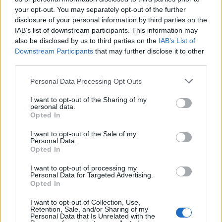
your opt-out. You may separately opt-out of the further
disclosure of your personal information by third parties on the
IAB’s list of downstream participants. This information may
also be disclosed by us to third parties on the
IAB’s List of
Downstream Participants
that may further disclose it to other
third parties.
Please note that this website/app uses one or more Google
Personal Data Processing Opt Outs
Ski Classics
services and may gather and store information including but
not limited to your visit or usage behaviour. You may click to
I want to opt-out of the Sharing of my
Sobotní biatlonový program a
personal data.
grant or deny consent to Google and its third-party tags to
startovní listiny
Opted In
use your data for below specified purposes in below Google
consent section.
I want to opt-out of the Sale of my
OD
VENDULA KŘOUSTKOVÁ
13.12.2025
Personal Data.
Opted In
Jaký bude sobotní biatlonový program v rakouském
Hochfilzenu a kdo nastoupí do závodu?
I want to opt-out of processing my
Personal Data for Targeted Advertising.
Opted In
I want to opt-out of Collection, Use,
Retention, Sale, and/or Sharing of my
Personal Data that Is Unrelated with the