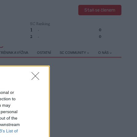
Staň se členem
SC Ranking
1
-
0
2
-
0
TRÉNINK A VÝŽIVA
OSTATNÍ
SC COMMUNITY
O NÁS
sonal or
ection to
ou may
 personal
out of the
 downstream
B’s List of