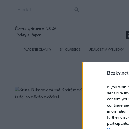
Přeskočit
Vyhledávání
na
obsah
Čtvrtek, Srpen 6, 2026
Today's Paper
PLACENÉ ČLÁNKY
SKI CLASSICS
UDÁLOSTI A VÝSLEDKY
Bezky.net
If you wish 
sensitive in
confirm you
continue se
information 
further disc
participants