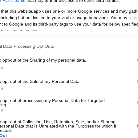
Participants
that may further disclose it to other third parties.
 that this website/app uses one or more Google services and may gath
including but not limited to your visit or usage behaviour. You may click 
 to Google and its third-party tags to use your data for below specifi
 Nilssonová:
ogle consent section.
e sny stávají
čností
l Data Processing Opt Outs
 KŘOUSTKOVÁ
22.12.2024
o opt-out of the Sharing of my personal data.
In
víkendu vstoupila Stina
 do úvodního závodu Ski
o opt-out of the Sale of my Personal Data.
d Gastein Kriterium ve velké
In
d v prvním dálkovém běhu
to opt-out of processing my Personal Data for Targeted
y se rozhodla, že vstoupí do
ing.
i Classics, se dostala na
In
ězů. Stina Nilssonová není v
o opt-out of Collection, Use, Retention, Sale, and/or Sharing
světě žádným nováčkem. Zde
ersonal Data that Is Unrelated with the Purposes for which it
lected.
orbjörna Nordvalla, který je
Out