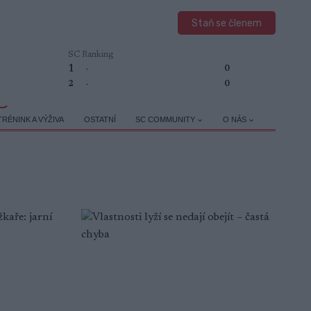
Staň se členem
SC Ranking
1
-
0
2
-
0
TRÉNINK A VÝŽIVA
OSTATNÍ
SC COMMUNITY
O NÁS