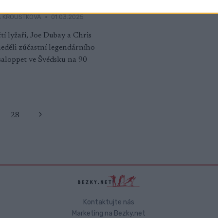
 KŘOUSTKOVÁ
01.03.2025
í lyžaři, Joe Dubay a Chris
neděli zúčastní legendárního
aloppet ve Švédsku na 90
Další
28
strana
Kontaktujte nás
Marketing na Bezky.net