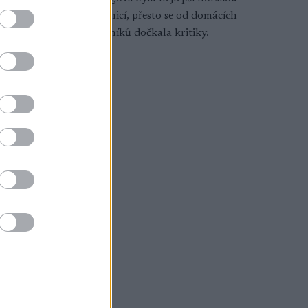
mu v roce
závodnicí, přesto se od domácích
 jeden z
odborníků dočkala kritiky.