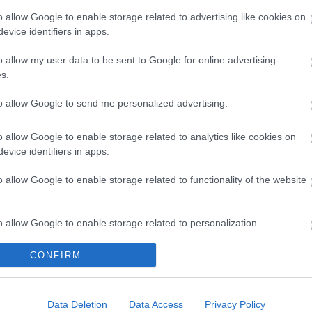
skandály a boj o moc: Co se
Mistrovství světa v Trondhei
o allow Google to enable storage related to advertising like cookies on
tryněmi světa z mistrovství v
1997 ovládli tři muži, ale jen
evice identifiers in apps.
u v roce 1997?
nich je dnes naživu.
o allow my user data to be sent to Google for online advertising
s.
to allow Google to send me personalized advertising.
o allow Google to enable storage related to analytics like cookies on
evice identifiers in apps.
o allow Google to enable storage related to functionality of the website
o allow Google to enable storage related to personalization.
CONFIRM
o allow Google to enable storage related to security, including
 amerického
cation functionality and fraud prevention, and other user protection.
beineru pojede
Data Deletion
Data Access
Privacy Policy
 běh v tandemu