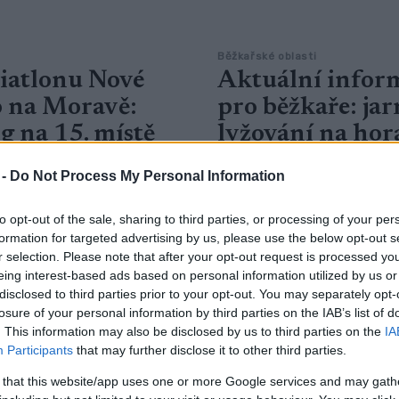
Běžkařské oblasti
biatlonu Nové
Aktuální infor
 na Moravě:
pro běžkaře: jar
g na 15. místě
lyžování na hor
 KŘOUSTKOVÁ
06.03.2025
OD
VENDULA KŘOUSTKOVÁ
06.
 -
Do Not Process My Personal Information
hár v biatlonu zahájil v
V nížinách jsou teploty lákají
to opt-out of the sale, sharing to third parties, or processing of your per
tě na Moravě dnešní závod
nebo jarní procházky, na hor
formation for targeted advertising by us, please use the below opt-out s
ů na 10 km. Před 20 000
stále sněhu dost.
r selection. Please note that after your opt-out request is processed y
 za skvělé atmosféry si po
eing interest-based ads based on personal information utilized by us or
bě a rychlém běhu dojel pro
disclosed to third parties prior to your opt-out. You may separately opt-
losure of your personal information by third parties on the IAB’s list of
couz Emilien Jacquelin.
. This information may also be disclosed by us to third parties on the
IA
Participants
that may further disclose it to other third parties.
 that this website/app uses one or more Google services and may gath