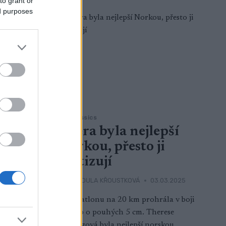
to grant or
ed purposes
Ski Classics
Včera byla nejlepší
alo s
Norkou, přesto ji
tví
kritizují
eimu
OD
VENDULA KŘOUSTKOVÁ
03.03.2025
Při skiatlonu na 20 km prohrála v boji
03.2025
o zlato o pouhých 5 cm. Therese
Johaugová byla nejlepší norskou