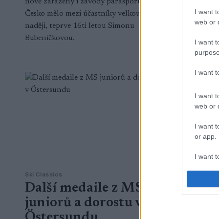
nově zařazeny i závody parasportovců.
Dopingové 
I want t
Česko mělo mezi účastníky velkou
stalo s mis
web or d
naději, teprve 16ti letou Simonu
Trondheim
Bubeníčkovou.
I want t
purpose
I want 
I want t
web or d
I want t
or app.
I want t
Ski Classics
Ski Classics
I want t
Další medaile z MS
Vítěz
authenti
juniorů a dorostu v
Birke
Östersundu
Vasův