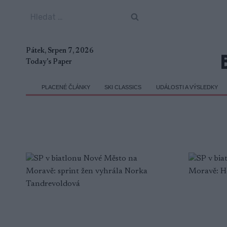
Přeskočit
Vyhledávání
na
obsah
Pátek, Srpen 7, 2026
Today's Paper
PLACENÉ ČLÁNKY
SKI CLASSICS
UDÁLOSTI A VÝSLEDKY