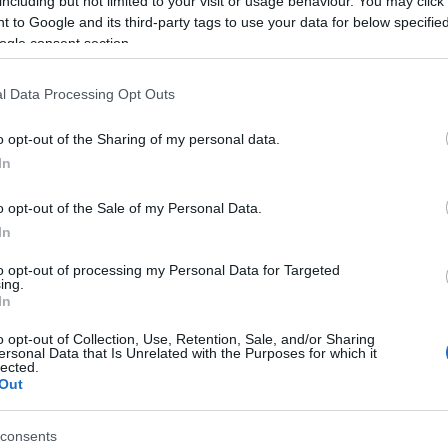
including but not limited to your visit or usage behaviour. You may click 
 to Google and its third-party tags to use your data for below specifi
ogle consent section.
l Data Processing Opt Outs
o opt-out of the Sharing of my personal data.
In
o opt-out of the Sale of my Personal Data.
In
 Classics
Ostatní
|
Ski Classics
stalo s
Doping, smrt a
to opt-out of processing my Personal Data for Targeted
ing.
listkami z
Dæhlie: Co se st
In
vství světa v
hrdiny mistrovs
o opt-out of Collection, Use, Retention, Sale, and/or Sharing
heimu v roce
světa v Trondh
ersonal Data that Is Unrelated with the Purposes for which it
lected.
?
1997?
Out
 KŘOUSTKOVÁ
05.03.2025
OD
VENDULA KŘOUSTKOVÁ
04.
consents